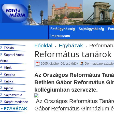
Fotóügynökség
Sajtóügynökség
Fot
Impresszum
Főoldal
Egyházak
Reformátu
Főoldal
Református tanárok
Soproni Arcok
Anno
2005. október 06. csütörtök
Dél-magyarország/f
Hírek
Az Országos Református Tanáre
Krónika
Bethlen Gábor Református Gi
Kritika
Ajánló
kollégiumban szervezte.
Sajtószemle
Az Országos Református Tanáreg
Kárpát-medence
Gábor Református Gimnázium é
EGYHÁZAK