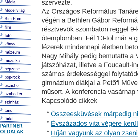
szervezte.
Média
Az Országos Református Tanáregy
Modellvilág
Bim-Bam
végén a Bethlen Gábor Reformát
film
résztvevõk szombaton reggel 9-ko
fotó
ótemplomban. Fél 10-tõl már a g
könyv
lézerek mindennapi életben betö
múzeum
Nagy Mihály pedig bemutatta a
muzsika
játszóházat, illetve a Foucault-i
népzene
számos érdekességgel folytatódo
pop-rock
gimnázium diákjai a Petõfi Mûve
pszicho
mûsort. A konferencia vasárnap f
szabadtér
Kapcsolódó cikkek
színház
tánc
Összeesküvések márpedig ni
tárlat
Évszázados vita végére kerülh
PARTNER
OLDALAK
Híján vagyunk az olyan zseni