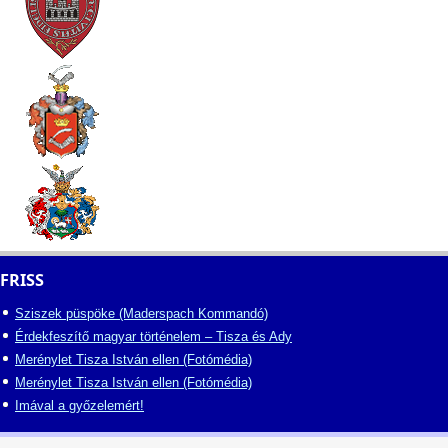
FRISS
Sziszek püspöke (Maderspach Kommandó)
Érdekfeszítő magyar történelem – Tisza és Ady
Merénylet Tisza István ellen (Fotómédia)
Merénylet Tisza István ellen (Fotómédia)
Imával a győzelemért!