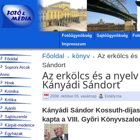
Fotóügynökség
Sajtóügynökség
Fot
Impresszum
Főoldal
könyv
Az erkölcs és 
Főoldal
Sándort
Soproni Arcok
Az erkölcs és a nyelv
Anno
Kányádi Sándort
Hírek
Krónika
2008. október 05. vasárnap
Erdély.ma
Kritika
Ajánló
Kányádi Sándor Kossuth-díjas 
Sajtószemle
kapta a VIII. Gyõri Könyvszalon
Kárpát-medence
Egyházak