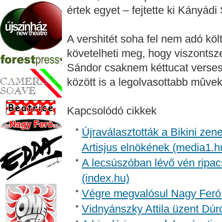
értek egyet – fejtette ki Kányádi
A vershitét soha fel nem adó költ
követelheti meg, hogy viszontsz
Sándor csaknem kéttucat verses
között is a legolvasottabb mûvek
Kapcsolódó cikkek
Újraválasztották a Bikini zen
Artisjus elnökének (media1.h
A lecsúszóban lévő vén ripac
(index.hu)
Végre megvalósul Nagy Feró 
Vidnyánszky Attila üzent Dúr