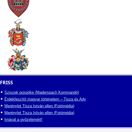
FRISS
Sziszek püspöke (Maderspach Kommandó)
Érdekfeszítő magyar történelem – Tisza és Ady
Merénylet Tisza István ellen (Fotómédia)
Merénylet Tisza István ellen (Fotómédia)
Imával a győzelemért!