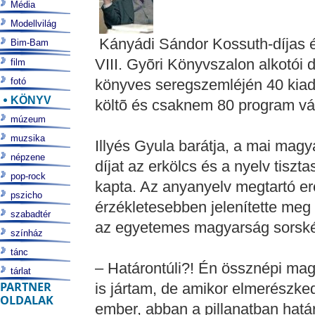
Média
Modellvilág
Kányádi Sándor Kossuth-díjas és
Bim-Bam
VIII. Gyõri Könyvszalon alkotói 
film
fotó
könyves seregszemléjén 40 kiadó,
KÖNYV
költõ és csaknem 80 program vár
múzeum
muzsika
Illyés Gyula barátja, a mai magy
népzene
díjat az erkölcs és a nyelv tisz
pop-rock
kapta. Az anyanyelv megtartó er
pszicho
érzékletesebben jelenítette meg 
szabadtér
az egyetemes magyarság sorskér
színház
tánc
– Határontúli?! Én össznépi mag
tárlat
PARTNER
is jártam, de amikor elmerészked
OLDALAK
ember, abban a pillanatban határ