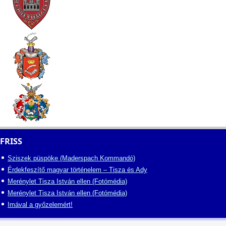
FRISS
Sziszek püspöke (Maderspach Kommandó)
Érdekfeszítő magyar történelem – Tisza és Ady
Merénylet Tisza István ellen (Fotómédia)
Merénylet Tisza István ellen (Fotómédia)
Imával a győzelemért!