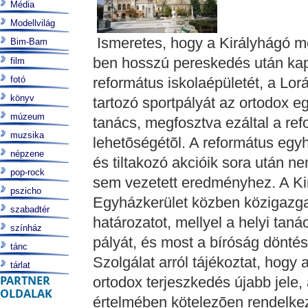
Média
Modellvilág
Ismeretes, hogy a Királyhágó m
Bim-Bam
ben hosszú pereskedés után kapt
film
fotó
református iskolaépületét, a Lo
könyv
tartozó sportpályát az ortodox e
múzeum
tanács, megfosztva ezáltal a refo
muzsika
lehetõségétõl. A református eg
népzene
és tiltakozó akcióik sora után n
pop-rock
sem vezetett eredményhez. A Ki
pszicho
Egyházkerület közben közigazga
szabadtér
határozatot, mellyel a helyi tan
színház
pályát, és most a bíróság dönté
tánc
Szolgálat arról tájékoztat, hogy
tárlat
PARTNER
ortodox terjeszkedés újabb jele,
OLDALAK
értelmében kötelezõen rendelkezn