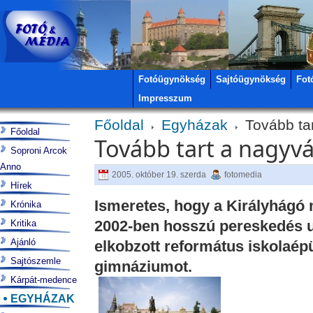
Fotóügynökség
Sajtóügynökség
Fot
Impresszum
Főoldal
Egyházak
Tovább tar
Főoldal
Tovább tart a nagyvá
Soproni Arcok
Anno
2005. október 19. szerda
fotomedia
Hírek
Ismeretes, hogy a Királyhágó
Krónika
2002-ben hosszú pereskedés ut
Kritika
Ajánló
elkobzott református iskolaépü
Sajtószemle
gimnáziumot.
Kárpát-medence
EGYHÁZAK