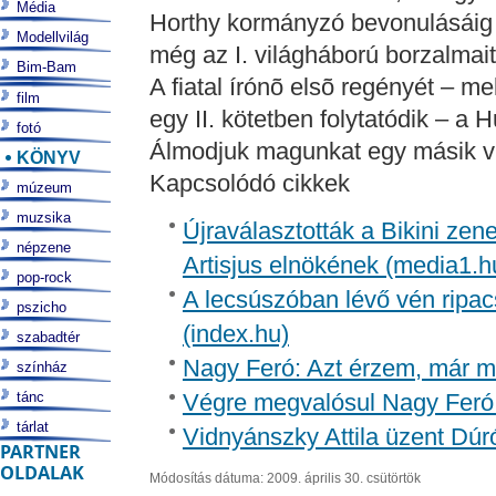
Média
Horthy kormányzó bevonulásáig 
Modellvilág
még az I. világháború borzalmait
Bim-Bam
A fiatal írónõ elsõ regényét – 
film
egy II. kötetben folytatódik – a
fotó
Álmodjuk magunkat egy másik v
KÖNYV
Kapcsolódó cikkek
múzeum
muzsika
Újraválasztották a Bikini zen
népzene
Artisjus elnökének (media1.h
pop-rock
A lecsúszóban lévő vén ripac
pszicho
(index.hu)
szabadtér
Nagy Feró: Azt érzem, már m
színház
tánc
Végre megvalósul Nagy Feró 
tárlat
Vidnyánszky Attila üzent Dúr
PARTNER
OLDALAK
Módosítás dátuma: 2009. április 30. csütörtök