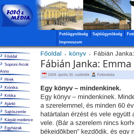
Fotóügynökség
Sajtóügynökség
Fot
Impresszum
Főoldal
könyv
Fábián Janka
Főoldal
Fábián Janka: Emma
Soproni Arcok
Anno
2009. április 30. csütörtök
Fotómédia
Hírek
Egy könyv – mindenkinek.
Krónika
Egy könyv – mindenkinek. Minden
Kritika
Ajánló
a szerelemmel, és minden 60 éves
Sajtószemle
határtalan érzést és vele együtt 
Kárpát-medence
vele. (Bár a szerelem nincs korh
Egyházak
békeidõkben” kezdõdik, és egy m