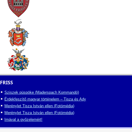
FRISS
Sziszek püspöke (Maderspach Kommandó)
Érdekfeszítő magyar történelem – Tisza és Ady
Merénylet Tisza István ellen (Fotómédia)
Merénylet Tisza István ellen (Fotómédia)
Imával a győzelemért!