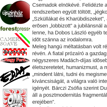
Csemadok elnökévé. Felidézte 
rendszerben együtt töltött, „jég
„Szküllákat és Kharübdiszeket”, a
erõsen „lobbizott” a jubilánsnál
lenne, ha Dobos László egyéb t
idõt szánna az irodalomra.
Meleg hangú méltatásban volt r
révén. A fiatal prózaíró a gazda
négyszeres Madách-díjas idõsebb
életszeretetet, humanizmust, a 
„mindent látni, tudni és megisme
kíváncsiságát, a világra való int
igényét. Bárczi Zsófia szerint Du
áll a posztmodernitás fragmentált
erejében”.