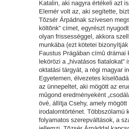
Katalin, aki nagyra értékeli azt
Elemér volt az, aki segítette, bizt
Tõzsér Árpádnak szívesen megsz
költõnk” címet, egyrészt nyugod
olyan frissességgel, akkora szel
munkába (ezt kötetei bizonyítjá
Faustus Prágában címû drámai kö
lekörözi a „hivatásos fiatalokat”
oktatási tárgyát, a régi magyar 
Egyetemen, élvezetes kiselõadá
az ünnepeltet, aki mögött az erud
mûgond eredményeként „csodálat
övé, állítja Csehy, amely mögött
irodalomtörténet. Többszólamú k
folyamatos szerepváltások, a sz
jellemzi. Tõzsér Árpáddal kapcso