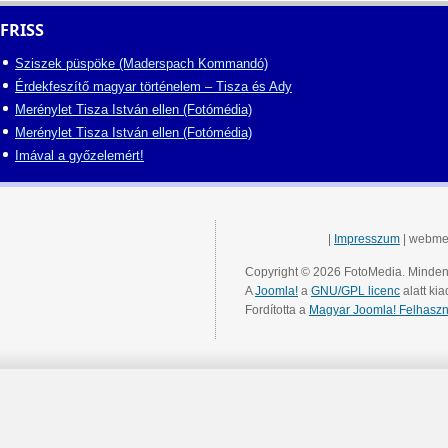
FRISS
Sziszek püspöke (Maderspach Kommandó)
Érdekfeszítő magyar történelem – Tisza és Ady
Merénylet Tisza István ellen (Fotómédia)
Merénylet Tisza István ellen (Fotómédia)
Imával a győzelemért!
|
Impresszum
| webme
Copyright © 2026 FotoMedia. Minden 
A
Joomla!
a
GNU/GPL licenc
alatt kia
Fordította a
Magyar Joomla! Felhaszn