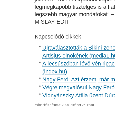
legmegkapóbb tisztelgés is a fiat
legszebb magyar mondatokat” – á
MISLAY EDIT
Kapcsolódó cikkek
Újraválasztották a Bikini zen
Artisjus elnökének (media1.h
A lecsúszóban lévő vén ripac
(index.hu)
Nagy Feró: Azt érzem, már m
Végre megvalósul Nagy Feró 
Vidnyánszky Attila üzent Dúr
Módosítás dátuma: 2005. október 25. kedd