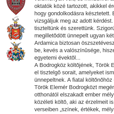
oktatók közé tartozott, akikkel é
hogy gondolkodásra késztetett. E
vizsgáljuk meg az adott kérdést
tiszteltünk és szerettünk. Szigorú
megilletõdött ünnepelt ugyan k
Ardamica biztosan öszszetéveszt
be, kevés a valószínûsége, hisze
egyetemi évektõl...
A Bodrogköz költõjének, Török E
el tisztelgõ sorait, amelyeket ism
ünnepeltnek. A fiatal költõnõhöz 
Török Elemér Bodrogközt megén
otthonától elszakadt ember mély
közéleti költõ, aki az érzelmeit i
verseiben „színek, értékek, mé