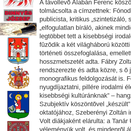
A távollevõ Alabán Ferenc köszö
tolmácsolta a címzettnek: Fónod
publicista, kritikus „szintetizáló,
„elfogulatlan bíráló, akinek mindi
legtöbbet tett a kisebbségi iro
fûzõdik a két világháború között
történeti összefoglalása, emelle
hosszmetszetét adta. Fábry Zoltá
rendszerezte és adta közre, s õ
monografikus feldolgozását is. 
nyugdíjaztatni, pillére irodalmi 
kisebbségi kultúránknak” – hangz
Szubjektív köszöntõvel „készült”
oktatójához, Szeberényi Zoltán i
Volt diákjaként elárulta: a Taná
véleményük volt, és mindenrõl á