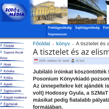
Fotóügynökség
Sajtóügynökség
Fot
Impresszum
Főoldal
könyv
A tisztelet és
Főoldal
A tisztelet és az elis
Soproni Arcok
Anno
2005. október 25. kedd
Új Szó
Hírek
Jubiláló íróinkat köszöntötték 
Krónika
Posonium Könyvkiadó pozson
Kritika
Ajánló
Az ünnepeltekre két ajándék is 
Sajtószemle
volt) Hodossy Gyula, a SZMaT e
Kárpát-medence
másikat pedig fiatalabb pályat
Egyházak
formájában.