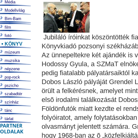
Média
Modellvilág
Bim-Bam
film
fotó
Jubiláló íróinkat köszöntötték f
KÖNYV
Könyvkiadó pozsonyi székházá
múzeum
Az ünnepeltekre két ajándék is vár
muzsika
Hodossy Gyula, a SZMaT elnöke n
népzene
pedig fiatalabb pályatársaiktól 
pop-rock
Dobos László pályáját Grendel La
pszicho
örült a felkérésnek, amelyet mint 
szabadtér
elsõ irodalmi találkozását Dobos
színház
Földönfutók miatt kezdte el ren
tánc
folyóiratot, amely folytatásokban
tárlat
PARTNER
olvasmányt jelentett számára. Gr
OLDALAK
hogy 1968-ban az õ „közfelkiáltá