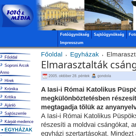
Fotóügynökség
Sajtóügynökség
Fot
Impresszum
Főoldal
Egyházak
Elmaraszt
Főoldal
Elmarasztalták csá
Soproni Arcok
Anno
2005. október 28. péntek
gondola
Hírek
A Iasi-i Római Katolikus Püs
Krónika
megkülönböztetésben részesít
Kritika
Ajánló
megtagadja tõlük az anyanyelv
Sajtószemle
A Iasi-i Római Katolikus Püspö
Kárpát-medence
részesíti a moldvai csángókat, 
EGYHÁZAK
egyházi szertartásokat. Mindezt