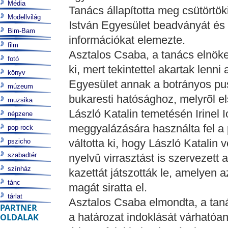
Média
Tanács állapította meg csütörtök
Modellvilág
István Egyesület beadványát és 
Bim-Bam
információkat elemezte.
film
Asztalos Csaba, a tanács elnöke
fotó
ki, mert tekintettel akartak lenn
könyv
Egyesület annak a botrányos pus
múzeum
bukaresti hatósághoz, melyrõl els
muzsika
László Katalin temetésén Irinel I
népzene
meggyalázására használta fel a p
pop-rock
váltotta ki, hogy László Katalin
pszicho
szabadtér
nyelvû virrasztást is szervezett 
színház
kazettát játszották le, amelyen 
tánc
magát siratta el.
tárlat
Asztalos Csaba elmondta, a taná
PARTNER
a határozat indoklását várhatóa
OLDALAK