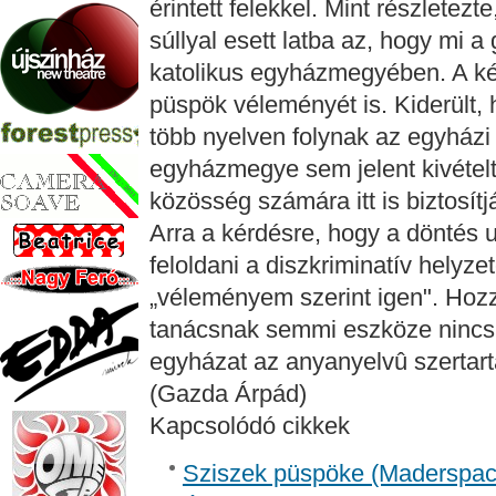
érintett felekkel. Mint részletez
súllyal esett latba az, hogy mi a
katolikus egyházmegyében. A kér
püspök véleményét is. Kiderül
több nyelven folynak az egyházi s
egyházmegye sem jelent kivételt
közösség számára itt is biztosítj
Arra a kérdésre, hogy a döntés 
feloldani a diszkriminatív helyze
„véleményem szerint igen". Hozz
tanácsnak semmi eszköze nincs 
egyházat az anyanyelvû szertar
(Gazda Árpád)
Kapcsolódó cikkek
Sziszek püspöke (Madersp