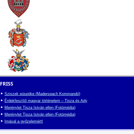
FRISS
Sziszek püspöke (Maderspach Kommandó)
Érdekfeszítő magyar történelem – Tisza és Ady
Merénylet Tisza István ellen (Fotómédia)
Merénylet Tisza István ellen (Fotómédia)
Imával a győzelemért!