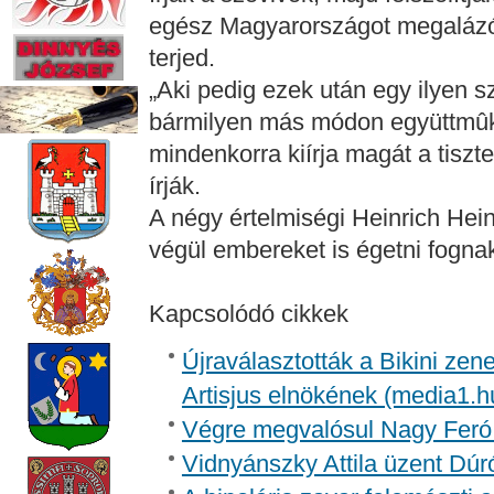
egész Magyarországot megalázó 
terjed.
„Aki pedig ezek után egy ilyen s
bármilyen más módon együttmûköd
mindenkorra kiírja magát a tisz
írják.
A négy értelmiségi Heinrich Hein
végül embereket is égetni fognak
Kapcsolódó cikkek
Újraválasztották a Bikini zen
Artisjus elnökének (media1.h
Végre megvalósul Nagy Feró 
Vidnyánszky Attila üzent Dúr