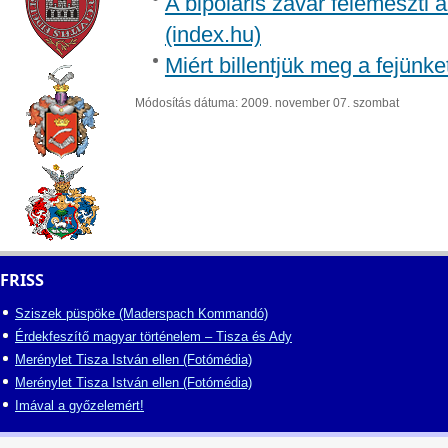
A bipoláris zavar felemészti a
(index.hu)
Miért billentjük meg a fejünk
Módosítás dátuma: 2009. november 07. szombat
FRISS
Sziszek püspöke (Maderspach Kommandó)
Érdekfeszítő magyar történelem – Tisza és Ady
Merénylet Tisza István ellen (Fotómédia)
Merénylet Tisza István ellen (Fotómédia)
Imával a győzelemért!