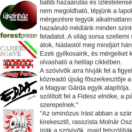
ballib hazaárulás és ízléstelen
nem megoldható, tépjünk a lapokb
mérgezésre tegyük alkalmatlanná 
hazaáruló médiánk minden szinte
feladatot. A világ sorsa szellemi s
átok, Nádastól meg mindjárt hán
Ezek gyilkosaink, és mérgeiket ki
olvasható a hetilap cikkében.
A szóvivõk arra hívják fel a fig
közreadó újság fõszerkesztõje a F
a Magyar Gárda egyik alapítója.
szólított fel a Fidesz elnöke, a 
szerepelnek."
"Az ominózus írást abban a szá
kirekesztõ, rasszista Molnár Osz
írják a szóvivõk, majd felszólítjá