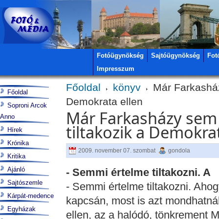
Fotóügynökség
Sajtóügynökség
Fot
Impresszum
Főoldal
könyv
Már Farkasházy
Főoldal
Demokrata ellen
Soproni Arcok
Már Farkasházy sem 
Anno
tiltakozik a Demokra
Hírek
Krónika
2009. november 07. szombat
gondola
Kritika
Ajánló
- Semmi értelme tiltakozni. A
Sajtószemle
- Semmi értelme tiltakozni. Aho
Kárpát-medence
kapcsán, most is azt mondhatnák,
Egyházak
ellen, az a halódó, tönkrement 