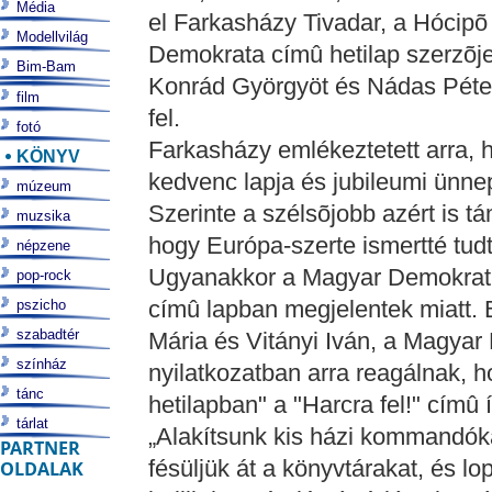
Média
el Farkasházy Tivadar, a Hócipõ
Modellvilág
Demokrata címû hetilap szerzõje
Bim-Bam
Konrád Györgyöt és Nádas Péter
film
fel.
fotó
Farkasházy emlékeztetett arra,
KÖNYV
kedvenc lapja és jubileumi ünnep
múzeum
Szerinte a szélsõjobb azért is tá
muzsika
hogy Európa-szerte ismertté tudt
népzene
Ugyanakkor a Magyar Demokratik
pop-rock
címû lapban megjelentek miatt. 
pszicho
szabadtér
Mária és Vitányi Iván, a Magyar
színház
nyilatkozatban arra reagálnak,
tánc
hetilapban" a "Harcra fel!" címû
tárlat
„Alakítsunk kis házi kommandók
PARTNER
fésüljük át a könyvtárakat, és l
OLDALAK