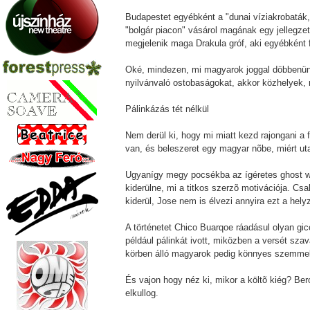
Budapestet egyébként a "dunai víziakrobaták,
"bolgár piacon" vásárol magának egy jellegz
megjelenik maga Drakula gróf, aki egyébként 
Oké, mindezen, mi magyarok joggal döbbenünk 
nyilvánvaló ostobaságokat, akkor közhelyek, 
Pálinkázás tét nélkül
Nem derül ki, hogy mi miatt kezd rajongani a 
van, és beleszeret egy magyar nõbe, miért uta
Ugyanígy megy pocsékba az ígéretes ghost writ
kiderülne, mi a titkos szerzõ motivációja. C
kiderül, Jose nem is élvezi annyira ezt a hely
A történetet Chico Buarqoe ráadásul olyan gicc
például pálinkát ivott, miközben a versét szav
körben álló magyarok pedig könnyes szemmel
És vajon hogy néz ki, mikor a költõ kiég? Ber
elkullog.