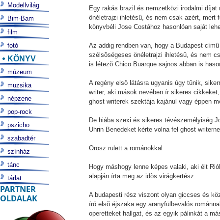
Modellvilág
Egy rakás brazil és nemzetközi irodalmi díjat
önéletrajzi ihletésû, és nem csak azért, mert
Bim-Bam
könyvbéli Jose Costához hasonlóan saját leh
film
fotó
Az addig rendben van, hogy a Budapest címû r
szélsõségeses önéletrajzi ihletésû, és nem cs
KÖNYV
is létezõ Chico Buarque sajnos abban is hason
múzeum
A regény elsõ látásra ugyanis úgy tûnik, sike
muzsika
writer, aki mások nevében ír sikeres cikkeket, 
népzene
ghost writerek szektája kajánul vagy éppen m
pop-rock
De hiába szexi és sikeres tévészemélyiség J
pszicho
Uhrin Benedeket kérte volna fel ghost writerne
szabadtér
Orosz rulett a románokkal
színház
tánc
Hogy máshogy lenne képes valaki, aki élt Rióba
alapján írta meg az idõs virágkertész.
tárlat
PARTNER
A budapesti rész viszont olyan giccses és köz
OLDALAK
író elsõ éjszaka egy aranyfülbevalós románnal
operetteket hallgat, és az egyik pálinkát a más