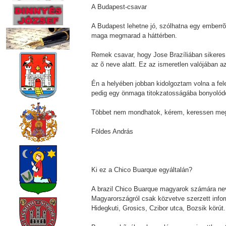
A Budapest-csavar
A Budapest lehetne jó, szólhatna egy emberrõl
maga megmarad a háttérben.
Remek csavar, hogy Jose Brazíliában sikeres 
az õ neve alatt. Ez az ismeretlen valójában az
Én a helyében jobban kidolgoztam volna a fel
pedig egy önmaga titokzatosságába bonyolódott
Többet nem mondhatok, kérem, keressen meg 
Földes András
Ki ez a Chico Buarque egyáltalán?
A brazil Chico Buarque magyarok számára nev
Magyarországról csak közvetve szerzett inform
Hidegkuti, Grosics, Czibor utca, Bozsik körút.