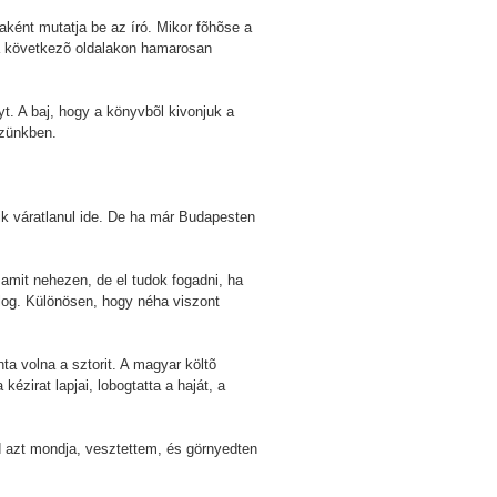
aként mutatja be az író. Mikor fõhõse a
 a következõ oldalakon hamarosan
t. A baj, hogy a könyvbõl kivonjuk a
ezünkben.
zik váratlanul ide. De ha már Budapesten
 amit nehezen, de el tudok fogadni, ha
olog. Különösen, hogy néha viszont
ta volna a sztorit. A magyar költõ
ézirat lapjai, lobogtatta a haját, a
jd azt mondja, vesztettem, és görnyedten