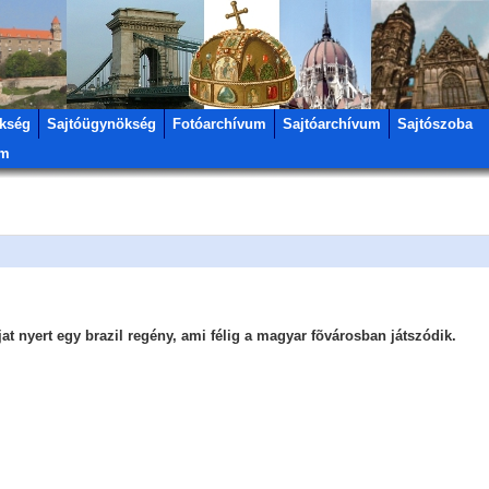
kség
Sajtóügynökség
Fotóarchívum
Sajtóarchívum
Sajtószoba
um
n
at nyert egy brazil regény, ami félig a magyar fõvárosban játszódik.