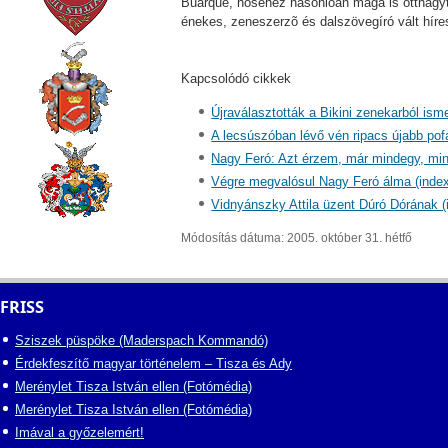
Buarque, hõséhez hasonlóan maga is otthagyt
énekes, zeneszerzõ és dalszövegíró vált híre
Kapcsolódó cikkek
Újraválasztották a Bikini zenekarból ism
A lecsúszóban lévő vén ripacs újabb pof
Nagy Feró: Azt érzem, már mindegy, min
Végre megvalósul Nagy Feró álma (index
Vidnyánszky Attila üzent Dúró Dórának (
Módosítás dátuma: 2005. október 31. hétfő
FRISS
Sziszek püspöke (Maderspach Kommandó)
Érdekfeszítő magyar történelem – Tisza és Ady
Merénylet Tisza István ellen (Fotómédia)
Merénylet Tisza István ellen (Fotómédia)
Imával a győzelemért!