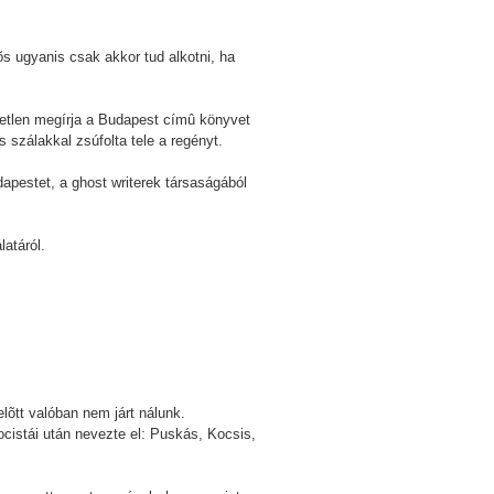
õs ugyanis csak akkor tud alkotni, ha
retlen megírja a Budapest címû könyvet
s szálakkal zsúfolta tele a regényt.
apestet, a ghost writerek társaságából
atáról.
õtt valóban nem járt nálunk.
ocistái után nevezte el: Puskás, Kocsis,