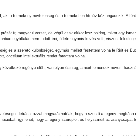
, aki a termékeny névtelenség és a terméketlen hírnév közt ingadozik. A fõh
prózát ír, magyarul verset, de végül csak akkor lesz boldog, mikor egy isme
onban egyáltalán nem tudott írni, ötlete ugyanis kevés volt, viszont feleslege
eség és a szeretõ különbségét, egymás mellett festettem volna le Riót és Bud
, öncélúan intellektuális rendet faragtam volna.
következõ regénye elõtt, van olyan összeg, amiért lemondok nevem használ
etéseges leírásai azzal magyarázhatóak, hogy a szerzõ a regény megírása el
ációkat, így lehet, hogy a regény szereplõit és helyszíneit az aranycsapat f