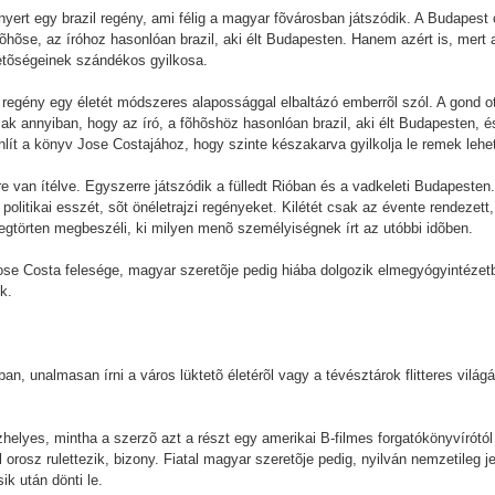
 nyert egy brazil regény, ami félig a magyar fõvárosban játszódik. A Budapes
 fõhõse, az íróhoz hasonlóan brazil, aki élt Budapesten. Hanem azért is, mer
etõségeinek szándékos gyilkosa.
egény egy életét módszeres alapossággal elbaltázó emberrõl szól. A gond ot
ak annyiban, hogy az író, a fõhõshöz hasonlóan brazil, aki élt Budapesten, é
lít a könyv Jose Costajához, hogy szinte készakarva gyilkolja le remek lehe
rre van ítélve. Egyszerre játszódik a fülledt Rióban és a vadkeleti Budapeste
politikai esszét, sõt önéletrajzi regényeket. Kilétét csak az évente rendezett,
egtörten megbeszéli, ki milyen menõ személyiségnek írt az utóbbi idõben.
ose Costa felesége, magyar szeretõje pedig hiába dolgozik elmegyógyintézet
k.
n, unalmasan írni a város lüktetõ életérõl vagy a tévésztárok flitteres világá
helyes, mintha a szerzõ azt a részt egy amerikai B-filmes forgatókönyvírótó
 orosz rulettezik, bizony. Fiatal magyar szeretõje pedig, nyilván nemzetileg
ik után dönti le.