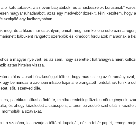
 a birkafuttatások, a szlovén bábjátékok, és a hasbeszélõk kórusának" város
etesen magyar ruhadarabot, azaz egy medvebõr dzsekit, félni kezdtem, hogy
felszolgáló egy lacikonyhában.
meg, de a fikció már csak ilyen, emiatt még nem kellene ostorozni a regény
marionett bábuként rángatott szereplõk és kimódolt fordulatok maradnak a k
fõhõs a magyar nyelvért, és az sem, hogy szeretteit hátrahagyva miért költö
zik aztán hirtelen vissza.
er-szál is: Josét büszkeséggel tölti el, hogy más csillog az õ irományaival,
sak úgy bemondásra azonban inkább hajánál elõrángatott fordulatnak tûnik a d
zetet, sõt, szenved tõle.
ses, patetikus stílusba öntötte, mintha eredetileg füzetes nõi regénynek szán
alta, és ahogy közeledett a csúcspont, a terembe zúduló szél cibálni kezdte a k
 mormolták a szavakat.
ont a szobába, lecsavarja a töltõtoll kupakját, nézi a fehér papírt, remeg, ma