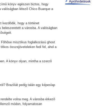
Apróhirdetések
t címû könyv egészen biztos, hogy
t a valóságban létezõ Chico Buarque a
t kezdõdik, hogy a történet
s beleszeretett a városba. A valóságban
tõségeit.
n. Fõhõse misztikus foglalkozású ghost
 titkos összejöveteleken fedi fel, ahol a
ben. A könyv olyan, mintha a szerzõ
ról? Braziliát pedig talán egy képeslap
l rendelte volna meg. A városba érkezõ
 jellemzõ módon, folyamatosan