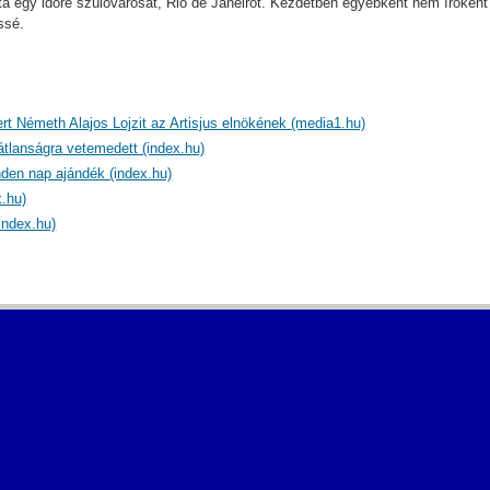
a egy idõre szülõvárosát, Rio de Janeirót. Kezdetben egyébként nem írókén
ssé.
ert Németh Alajos Lojzit az Artisjus elnökének (media1.hu)
átlanságra vetemedett (index.hu)
den nap ajándék (index.hu)
.hu)
index.hu)