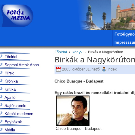
Fotóügynö
Impressz
Főoldal
könyv
Birkák a Nagykörúton
Birkák a Nagykörúto
Főoldal
Soproni Arcok Anno
2005. október 31. hétfő
Index
Hírek
Krónika
Chico Buarque - Budapest
Kritika
Egy rakás brazil és nemzetközi irodalmi díj
Ajánló
Sajtószemle
Kárpát-medence
Egyházak
Chico Buarque - Budapest
Média