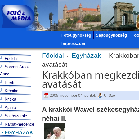
Fotóügynökség
Sajtóügynökség
Fot
Impresszum
Főoldal
Egyházak
Krakkóban
Főoldal
avatását
Soproni Arcok
Krakkóban megkezdik
Anno
avatását
Hírek
Krónika
2005. november 04. péntek
Új Szó
Kritika
Ajánló
A krakkói Wawel székesegyhá
Sajtószemle
néhai II.
Kárpát-medence
EGYHÁZAK