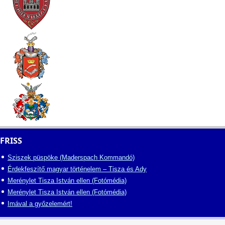
FRISS
Sziszek püspöke (Maderspach Kommandó)
Érdekfeszítő magyar történelem – Tisza és Ady
Merénylet Tisza István ellen (Fotómédia)
Merénylet Tisza István ellen (Fotómédia)
Imával a győzelemért!