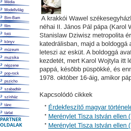
Média
Modellvilág
A krakkói Wawel székesegyházb
Bim-Bam
néhai II. János Pál pápa (Karol 
film
fotó
Stanislaw Dziwisz metropolita é
könyv
katedrálisban, majd a boldoggá av
múzeum
leteszi az esküt. A boldoggá ava
muzsika
kezdetét, mert Karol Wojtyla itt 
népzene
pappá, késõbb püspökké, és enn
pop-rock
1978. október 16-áig, amikor páp
pszicho
szabadtér
Kapcsolódó cikkek
színház
tánc
Érdekfeszítő magyar történel
tárlat
Merénylet Tisza István ellen 
PARTNER
OLDALAK
Merénylet Tisza István ellen 