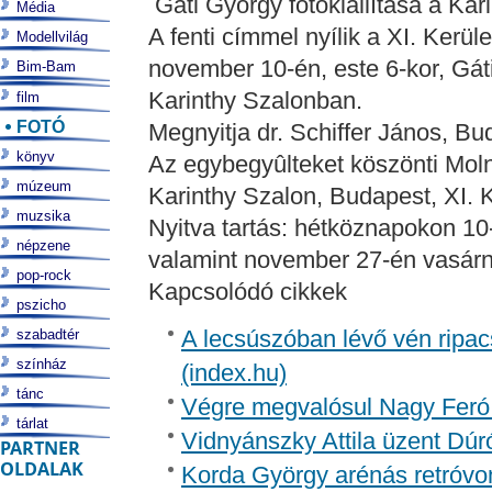
Gáti György fotókiállítása a Ka
Média
A fenti címmel nyílik a XI. Kerül
Modellvilág
november 10-én, este 6-kor, Gáti
Bim-Bam
Karinthy Szalonban.
film
FOTÓ
Megnyitja dr. Schiffer János, Bu
könyv
Az egybegyûlteket köszönti Mol
múzeum
Karinthy Szalon, Budapest, XI. K
muzsika
Nyitva tartás: hétköznapokon 10-
népzene
valamint november 27-én vasárn
pop-rock
Kapcsolódó cikkek
pszicho
A lecsúszóban lévő vén ripac
szabadtér
színház
(index.hu)
tánc
Végre megvalósul Nagy Feró 
tárlat
Vidnyánszky Attila üzent Dúr
PARTNER
OLDALAK
Korda György arénás retróvon