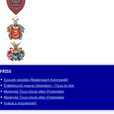
FRISS
Sziszek püspöke (Maderspach Kommandó)
Érdekfeszítő magyar történelem – Tisza és Ady
Merénylet Tisza István ellen (Fotómédia)
Merénylet Tisza István ellen (Fotómédia)
Imával a győzelemért!