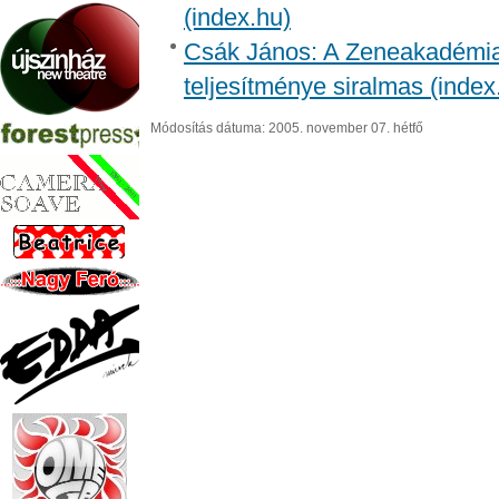
(index.hu)
Csák János: A Zeneakadémia 
teljesítménye siralmas (index
Módosítás dátuma: 2005. november 07. hétfő