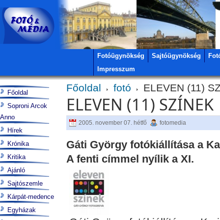
Fotóügynökség
Sajtóügynökség
Fot
Impresszum
Főoldal
fotó
ELEVEN (11) S
Főoldal
ELEVEN (11) SZÍNEK
Soproni Arcok
Anno
2005. november 07. hétfő
fotomedia
Hírek
Gáti György fotókiállítása a K
Krónika
A fenti címmel nyílik a XI.
Kritika
Ajánló
Sajtószemle
Kárpát-medence
Egyházak