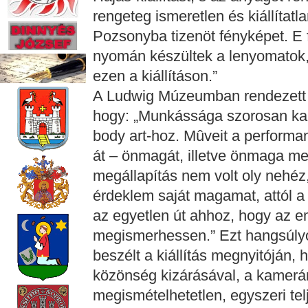
rengeteg ismeretlen és kiállítatl
Pozsonyba tizenöt fényképet. E 
nyomán készültek a lenyomatok
ezen a kiállításon.”
A Ludwig Múzeumban rendezett Ha
hogy: „Munkássága szorosan kap
body art-hoz. Mûveit a performan
át – önmagát, illetve önmaga meg
megállapítás nem volt oly nehéz,
érdeklem saját magamat, attól a 
az egyetlen út ahhoz, hogy az e
megismerhessen.” Ezt hangsúlyoz
beszélt a kiállítás megnyitóján,
közönség kizárásával, a kamerán
megismételhetetlen, egyszeri te