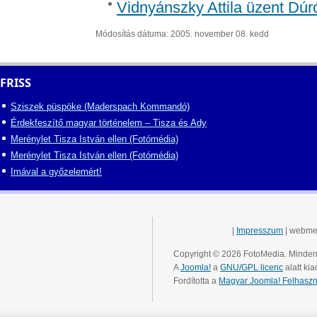
Vidnyánszky Attila üzent Dúr
Módosítás dátuma: 2005. november 08. kedd
FRISS
Sziszek püspöke (Maderspach Kommandó)
Érdekfeszítő magyar történelem – Tisza és Ady
Merénylet Tisza István ellen (Fotómédia)
Merénylet Tisza István ellen (Fotómédia)
Imával a győzelemért!
|
Impresszum
| webme
Copyright © 2026 FotoMedia. Minden 
A
Joomla!
a
GNU/GPL licenc
alatt kia
Fordította a
Magyar Joomla! Felhaszn