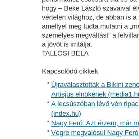
hogy – Beke László szavaival élv
vértelen világhoz, de abban is a r
amellyel meg tudta mutatni a „me
személyes megváltást” a felvilla
a jövõt is irritálja.
TALLÓSI BÉLA
Kapcsolódó cikkek
Újraválasztották a Bikini zen
Artisjus elnökének (media1.h
A lecsúszóban lévő vén ripac
(index.hu)
Nagy Feró: Azt érzem, már m
Végre megvalósul Nagy Feró 