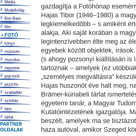
Média
gazdagítja a Fotóhónap esemén
Modellvilág
Hajas Tibor (1946–1980) a mag
Bim-Bam
legkiemelkedõbb – s amiként érté
film
alakja. Aki saját korában a mag
FOTÓ
legintenzívebben élte meg az él
könyv
egyebek között objektek, írások, 
múzeum
(s ahogy pozsonyi kiállításán is 
muzsika
tartoznak – amelyek (ez utóbbiak)
népzene
„személyes megváltásra” készülõ
pop-rock
Hajas huszonöt éve halt meg, nag
pszicho
szabadtér
Brämer-kúriabeli tárlat ismerteté
színház
egyetemi tanár, a Magyar Tudo
tánc
Kutatóintézetének igazgatója. M
tárlat
beszélt, amelyek ma se tisztázot
PARTNER
haza autóval, amikor Szeged kö
OLDALAK