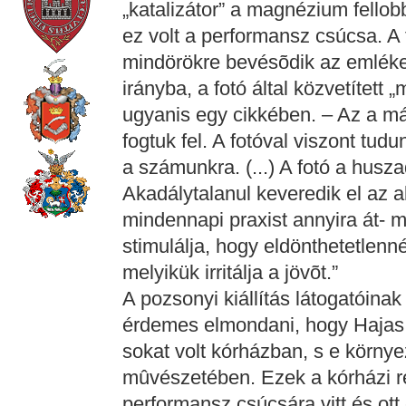
„katalizátor” a magnézium fellobb
ez volt a performansz csúcsa. A f
mindörökre bevésõdik az emlékez
irányba, a fotó által közvetített 
ugyanis egy cikkében. – Az a m
fogtuk fel. A fotóval viszont tud
a számunkra. (...) A fotó a husza
Akadálytalanul keveredik el az a
mindennapi praxist annyira át- 
stimulálja, hogy eldönthetetlenné
melyikük irritálja a jövõt.”
A pozsonyi kiállítás látogatóina
érdemes elmondani, hogy Hajas
sokat volt kórházban, s e körny
mûvészetében. Ezek a kórházi r
performansz csúcsára vitt és ott 