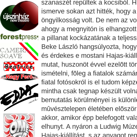
szanaszét repültek a kocsiból. 
ismerve sokan azt hitték, hogy 
öngyilkosság volt. De nem az vol
ahogy a megnyitón is elhangzott
a pillanat kockázatának a teljes
Beke László hangsúlyozta, hogy
és érdekes e mostani Hajas-kiállí
mutat, huszonöt évvel ezelõtt tör
ismételni, fõleg a fiatalok szá
fiatal fotósokról is el tudom kép
mintha csak tegnap készült voln
bemutatás körülményei is különl
mûvésztelepen életében elõször 
akkor, amikor épp belefogott val
elhunyt. A nyáron a Ludwig Múze
Hajas-kiállítást, s az anyagot r