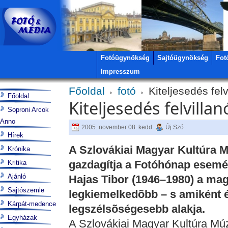
Fotóügynökség
Sajtóügynökség
Fot
Impresszum
Főoldal
fotó
Kiteljesedés fel
Főoldal
Kiteljesedés felvilla
Soproni Arcok
Anno
2005. november 08. kedd
Új Szó
Hírek
A Szlovákiai Magyar Kultúra M
Krónika
gazdagítja a Fotóhónap esemé
Kritika
Ajánló
Hajas Tibor (1946–1980) a ma
Sajtószemle
legkiemelkedõbb – s amiként ért
Kárpát-medence
legszélsõségesebb alakja.
Egyházak
A Szlovákiai Magyar Kultúra Múz