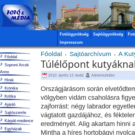
Fotóügynökség
Sajtóügynökség
Fot
Impresszum
Főoldal
Sajtóarchívum
A Kut
Főoldal
Túlélőpont kutyákna
Soproni Arcok
Anno
2010. április 13. kedd
Adminisztrátor
Hírek
Országjárásom során elvetődtem 
Krónika
völgyben vidám csaholásra figye
Kritika
Ajánló
zajforrást: négy labrador egyetl
Sajtószemle
vágtatott gazdájához, és féktel
Kárpát-medence
eredményét. Alig akartam hinni
Egyházak
Mintha a híres hortobágyi nyolcas