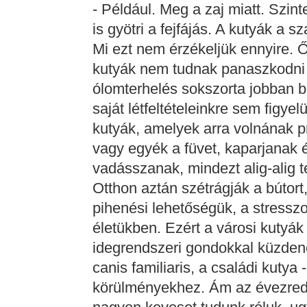
- Például. Meg a zaj miatt. Szin
is gyötri a fejfájás. A kutyák a 
Mi ezt nem érzékeljük ennyire. Ő
kutyák nem tudnak panaszkodni a
ólomterhelés sokszorta jobban b
saját létfeltételeinkre sem figye
kutyák, amelyek arra volnának p
vagy egyék a füvet, kaparjanak é
vadásszanak, mindezt alig-alig 
Otthon aztán szétrágják a bútort,
pihenési lehetőségük, a stressz
életükben. Ezért a városi kutyá
idegrendszeri gondokkal küzdene
canis familiaris, a családi kutya
körülményekhez. Ám az évezrede