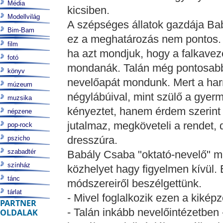
Média
kicsiben.
Modellvilág
A szépséges állatok gazdája Ba
Bim-Bam
ez a meghatározás nem pontos. 
film
ha azt mondjuk, hogy a falkavezé
fotó
mondanák. Talán még pontosabb,
könyv
nevelőapát mondunk. Mert a har
múzeum
négylábúival, mint szülő a gyerm
muzsika
kényeztet, hanem érdem szerint 
népzene
jutalmaz, megköveteli a rendet, 
pop-rock
dresszúra.
pszicho
szabadtér
Babály Csaba "oktató-nevelő" 
színház
közhelyet hagy figyelmen kívül.
tánc
módszereiről beszélgettünk.
tárlat
- Mivel foglalkozik ezen a kikép
PARTNER
- Talán inkább nevelőintézetben 
OLDALAK