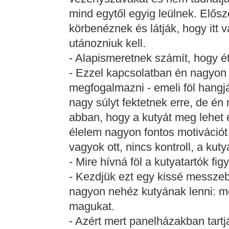
mind egytől egyig leülnek. Elősz
körbenéznek és látják, hogy itt v
utánozniuk kell.
- Alapismeretnek számít, hogy ét
- Ezzel kapcsolatban én nagyon
megfogalmazni - emeli föl hang
nagy súlyt fektetnek erre, de é
abban, hogy a kutyát meg lehet é
élelem nagyon fontos motivációt 
vagyok ott, nincs kontroll, a kut
- Mire hívná föl a kutyatartók fi
- Kezdjük ezt egy kissé messze
nagyon nehéz kutyának lenni: mo
magukat.
- Azért mert panelházakban tartj