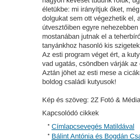
nagyon keveset tudunk róluk, u
életükbe: mi irányítjuk őket, még
dolgukat sem ott végezhetik el,
útvesztőiben egyre nehezebben i
mostanában jutnak el a teherbír
tanyánkhoz hasonló kis szigetek 
Az esti program véget ért, a kut
vad ugatás, csöndben várják az e
Aztán jöhet az esti mese a cicá
boldog családi kutyusok!
Kép és szöveg: 2Z Fotó & Médi
Kapcsolódó cikkek
Címlapcsevegés Matildával
Bálint Antónia és Bogdán Csa