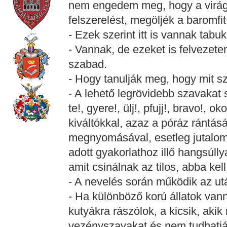
nem engedem meg, hogy a virágá
felszerelést, megöljék a baromfit
- Ezek szerint itt is vannak tabuk.
- Vannak, de ezeket is felveze
szabad.
- Hogy tanulják meg, hogy mit 
- A lehető legrövidebb szavakat
te!, gyere!, ülj!, pfujj!, bravo!, 
kiváltókkal, azaz a póráz rántás
megnyomásával, esetleg jutalom 
adott gyakorlathoz illő hangsúll
amit csinálnak az tilos, abba kel
- A nevelés során működik az u
- Ha különböző korú állatok van
kutyákra rászólok, a kicsik, aki
vezényszavakat és nem tudhatják,