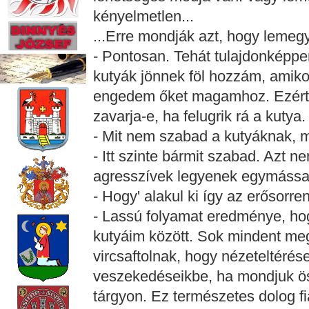
kényelmetlen...
...Erre mondják azt, hogy lemeg
- Pontosan. Tehát tulajdonképp
kutyák jönnek föl hozzám, amikor
engedem őket magamhoz. Ezért 
zavarja-e, ha felugrik rá a kutya.
- Mit nem szabad a kutyáknak, mit
- Itt szinte bármit szabad. Azt
agresszívek legyenek egymássa
- Hogy' alakul ki így az erősorre
- Lassú folyamat eredménye, ho
kutyáim között. Sok mindent me
vircsaftolnak, hogy nézeteltérés
veszekedéseikbe, ha mondjuk ö
tárgyon. Ez természetes dolog fia