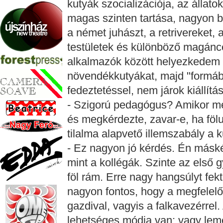
kutyák szocializációja, az állatok
magas szinten tartása, nagyon b
a német juhászt, a retrivereket, 
testületek és különböző magáncé
alkalmazók között helyezkedem 
növendékkutyákat, majd "formá
fedeztetéssel, nem járok kiállít
- Szigorú pedagógus? Amikor me
és megkérdezte, zavar-e, ha föl
tilalma alapvető illemszabály a 
- Ez nagyon jó kérdés. Én máské
mint a kollégák. Szinte az első 
föl rám. Erre nagy hangsúlyt fe
nagyon fontos, hogy a megfelelő 
gazdival, vagyis a falkavezérrel.
lehetséges módja van: vagy lem