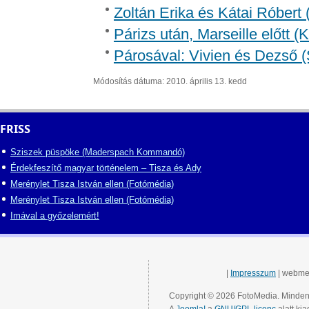
Zoltán Erika és Kátai Róbert 
Párizs után, Marseille előtt 
Párosával: Vivien és Dezső (
Módosítás dátuma: 2010. április 13. kedd
FRISS
Sziszek püspöke (Maderspach Kommandó)
Érdekfeszítő magyar történelem – Tisza és Ady
Merénylet Tisza István ellen (Fotómédia)
Merénylet Tisza István ellen (Fotómédia)
Imával a győzelemért!
|
Impresszum
| webme
Copyright © 2026 FotoMedia. Minden 
A
Joomla!
a
GNU/GPL licenc
alatt kia