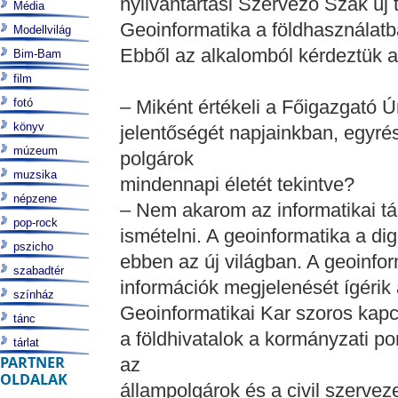
nyilvántartási Szervező Szak új 
Média
Geoinformatika a földhasználat
Modellvilág
Ebből az alkalomból kérdeztük a
Bim-Bam
film
fotó
– Miként értékeli a Főigazgató Ú
könyv
jelentőségét napjainkban, egyré
múzeum
polgárok
muzsika
mindennapi életét tekintve?
népzene
– Nem akarom az informatikai t
pop-rock
ismételni. A geoinformatika a digit
pszicho
ebben az új világban. A geoinfor
szabadtér
információk megjelenését ígérik
színház
Geoinformatikai Kar szoros kapcs
tánc
a földhivatalok a kormányzati po
tárlat
PARTNER
az
OLDALAK
állampolgárok és a civil szervez