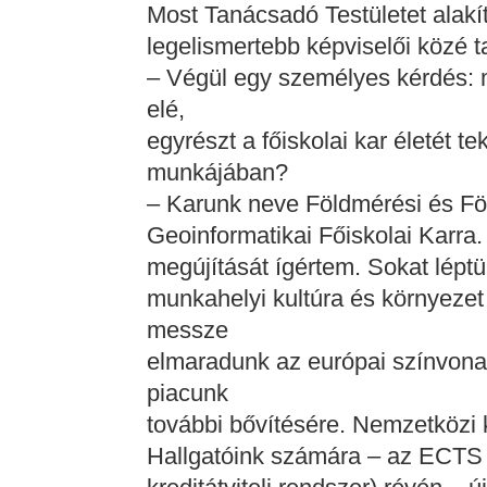
Most Tanácsadó Testületet alakí
legelismertebb képviselői közé ta
– Végül egy személyes kérdés: m
elé,
egyrészt a főiskolai kar életét 
munkájában?
– Karunk neve Földmérési és Föl
Geoinformatikai Főiskolai Karra
megújítását ígértem. Sokat léptün
munkahelyi kultúra és környezet
messze
elmaradunk az európai színvonal
piacunk
további bővítésére. Nemzetközi k
Hallgatóink számára – az ECTS 