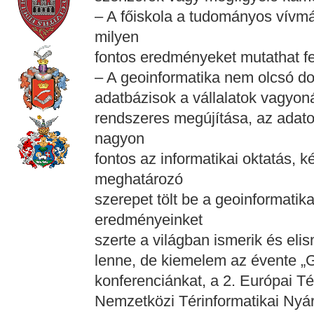
– A főiskola a tudományos vívm
milyen
fontos eredményeket mutathat fe
– A geoinformatika nem olcsó do
adatbázisok a vállalatok vagyon
rendszeres megújítása, az adatok
nagyon
fontos az informatikai oktatás, 
meghatározó
szerepet tölt be a geoinformatik
eredményeinket
szerte a világban ismerik és eli
lenne, de kiemelem az évente 
konferenciánkat, a 2. Európai Té
Nemzetközi Térinformatikai Nyá