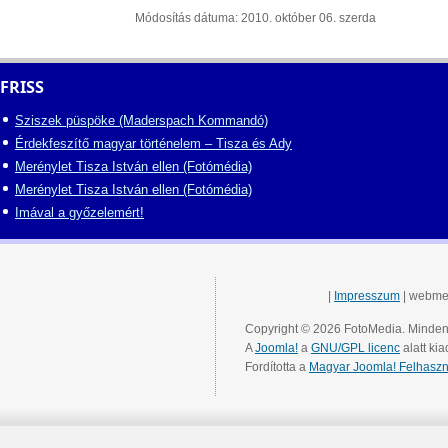
Módosítás dátuma: 2010. október 06. szerda
FRISS
Sziszek püspöke (Maderspach Kommandó)
Érdekfeszítő magyar történelem – Tisza és Ady
Merénylet Tisza István ellen (Fotómédia)
Merénylet Tisza István ellen (Fotómédia)
Imával a győzelemért!
|
Impresszum
| webme
Copyright © 2026 FotoMedia. Minden 
A
Joomla!
a
GNU/GPL licenc
alatt kia
Fordította a
Magyar Joomla! Felhaszn