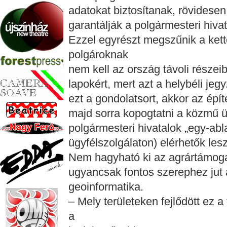
adatokat biztosítanak, rövides
garantálják a polgármesteri hiva
Ezzel egyrészt megszűnik a kett
polgároknak
nem kell az ország távoli részeib
lapokért, mert azt a helybéli jegy
ezt a gondolatsort, akkor az ép
majd sorra kopogtatni a közmű ü
polgármesteri hivatalok „egy-abl
ügyfélszolgálaton) elérhetők les
Nem hagyható ki az agrártámog
ugyancsak fontos szerephez jut 
geoinformatika.
– Mely területeken fejlődött ez 
a