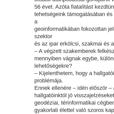
56 évet. Azóta fiatalítást kezdtün
tehetségeink támogatásában és 
a
geoinformatikában fokozottan jel
szektor
és az ipar erkölcsi, szakmai és
– A végzett szakemberek felkészü
mennyiben vágnak egybe, különös
lehetőségekre?
– Kijelenthetem, hogy a hallgat
problémája.
Ennek ellenére – idén először – 
hallgatóinktól jó visszajelzéseke
geodéziai, térinformatikai cégbe
gyakorlati élettel való szoros ka