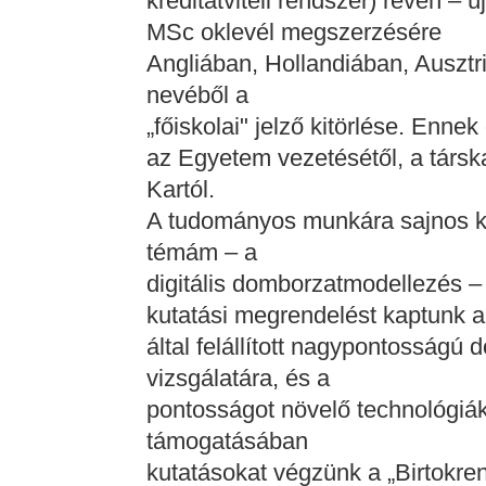
kreditátviteli rendszer) révén – 
MSc oklevél megszerzésére
Angliában, Hollandiában, Ausztr
nevéből a
„főiskolai" jelző kitörlése. Enn
az Egyetem vezetésétől, a társk
Kartól.
A tudományos munkára sajnos ke
témám – a
digitális domborzatmodellezés – 
kutatási megrendelést kaptunk a
által felállított nagypontosság
vizsgálatára, és a
pontosságot növelő technológiá
támogatásában
kutatásokat végzünk a „Birtokre