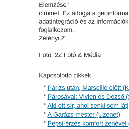
Elemzése"
címmel. Ez átfogja a geoinform
adatintegráció és az információ
foglalkozom.
Zétényi Z.
Fotó: 2Z Fotó & Média
Kapcsolódó cikkek
Párizs után, Marseille előtt 
Párosával: Vivien és Dezső (
Aki ott sír, ahol senki sem lát
A Garázs-mester (Üzenet)
Pepsi-érzés komfort zenével (