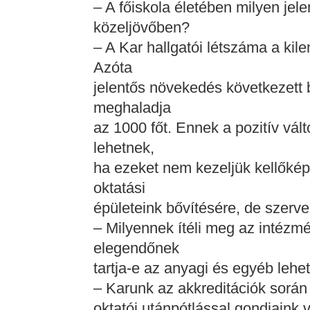
– A főiskola életében milyen jel
közeljövőben?
– A Kar hallgatói létszáma a kil
Azóta
jelentős növekedés következett
meghaladja
az 1000 főt. Ennek a pozitív vál
lehetnek,
ha ezeket nem kezeljük kellőké
oktatási
épületeink bővítésére, de szerve
– Milyennek ítéli meg az intézmé
elegendőnek
tartja-e az anyagi és egyéb lehe
– Karunk az akkreditációk során
oktatói utánpótlással gondjaink v