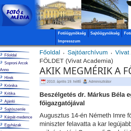
Fotóügynökség
Sajtóügynökség
Fot
Impresszum
Főoldal
Sajtóarchívum
Vivat
Főoldal
FÖLDET (Vivat Academia)
Soproni Arcok
AKIK MEGMÉRIK A FÖ
Anno
Hírek
2010. április 19. hétfő
Adminisztrátor
Krónika
Beszélgetés dr. Márkus Béla e
Kritika
Ajánló
főigazgatójával
Sajtószemle
Augusztus 14-én Németh Imre fö
Kárpát-medence
miniszter felavatta a kar legújab
Egyházak