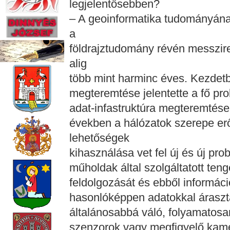
legjelentősebben?
– A geoinformatika tudományának
a
földrajztudomány révén messzir
alig
több mint harminc éves. Kezdetb
megteremtése jelentette a fő pro
adat-infastruktúra megteremtése v
években a hálózatok szerepe erő
lehetőségek
kihasználása vet fel új és új pr
műholdak által szolgáltatott te
feldolgozását és ebből informáci
hasonlóképpen adatokkal áraszt
általánosabbá váló, folyamatos
szenzorok vagy megfigyelő kam