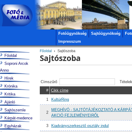
Fotóügynökség
Sajtóügynökség
Fot
Impresszum
Főoldal
Sajtószoba
Sajtószoba
Főoldal
Soproni Arcok
Anno
Hírek
Címszűrő
Tétele
Krónika
#
Cikk címe
Kritika
1
KultúrRing
Ajánló
MEGHÍVÓ - SAJTÓTÁJÉKOZTATÓ A KÁRPÁ
Sajtószemle
2
AKCIÓ FEJLEMÉNYEIRŐL
Kárpát-medence
3
Kiadványszerkesztő osztály indul
Egyházak