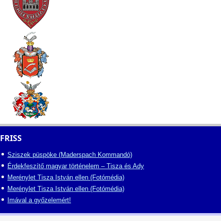
FRISS
Sziszek püspöke (Maderspach Kommandó)
Érdekfeszítő magyar történelem – Tisza és Ady
Merénylet Tisza István ellen (Fotómédia)
Merénylet Tisza István ellen (Fotómédia)
Imával a győzelemért!