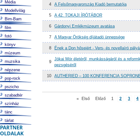
Média
4
A Felsőmagyarország Kiadó bemutatója
Modellvilág
5
A 42. TOKAJI ÍRÓTÁBOR
Bim-Bam
6
Gárdonyi Emlékmúzeum avatása
film
fotó
7
A Magyar Örökség díjátadó ünnepsége
könyv
8
Ének a Don hőseiért - Vers- és novellaíró pályá
múzeum
Jókai Mór életéről, munkásságáról és a reformko
muzsika
9
pezsgéséről
népzene
10
AUTHERIED – 100 KONFERENCIA SOPRON
pop-rock
pszicho
szabadtér
«
Első
Előző
1
2
3
4
színház
tánc
tárlat
PARTNER
OLDALAK