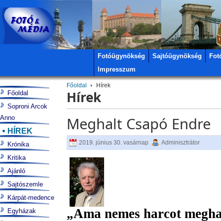
Fotóügynökség
Sajtóügynökség
Fot
Impresszum
Főoldal
Hírek
Hírek
Főoldal
Soproni Arcok
Anno
Meghalt Csapó Endre
HÍREK
2019. június 30. vasárnap
Adminisztrátor
Krónika
Kritika
Ajánló
Sajtószemle
Kárpát-medence
„Ama nemes harcot meghar
Egyházak