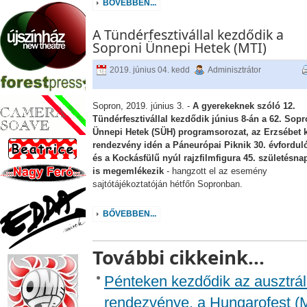
BŐVEBBEN...
A Tündérfesztivállal kezdődik a
Soproni Ünnepi Hetek (MTI)
2019. június 04. kedd
Adminisztrátor
Sopron, 2019. június 3. -
A gyerekeknek szóló 12.
Tündérfesztivállal kezdődik június 8-án a 62. Sopr
Ünnepi Hetek (SÜH) programsorozat, az Erzsébet k
rendezvény idén a Páneurópai Piknik 30. évforduló
és a Kockásfülű nyúl rajzfilmfigura 45. születésna
is megemlékezik
- hangzott el az esemény
sajtótájékoztatóján hétfőn Sopronban.
BŐVEBBEN...
További cikkeink...
Pénteken kezdődik az ausztrá
rendezvénye, a Hungarofest (