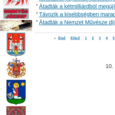
Átadták a kétmilliárdból megújí
Távozik a kisebbségben marad
Átadták a Nemzet Művésze díj
«
Első
Előző
1
2
3
4
5
10. 