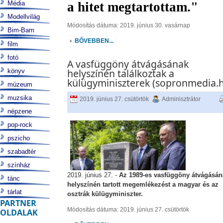
Média
a hitet megtartottam."
Modellvilág
Módosítás dátuma: 2019. június 30. vasárnap
Bim-Bam
BŐVEBBEN...
film
fotó
A vasfüggöny átvágásának
helyszínén találkoztak a
könyv
külügyminiszterek (sopronmedia.
múzeum
muzsika
2019. június 27. csütörtök
Adminisztrátor
népzene
pop-rock
pszicho
szabadtér
színház
2019. június 27. -
Az 1989-es vasfüggöny átvágásán
tánc
helyszínén tartott megemlékezést a magyar és az
tárlat
osztrák külügyminiszter.
PARTNER
Módosítás dátuma: 2019. június 27. csütörtök
OLDALAK