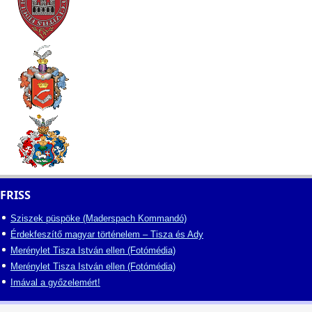
FRISS
Sziszek püspöke (Maderspach Kommandó)
Érdekfeszítő magyar történelem – Tisza és Ady
Merénylet Tisza István ellen (Fotómédia)
Merénylet Tisza István ellen (Fotómédia)
Imával a győzelemért!