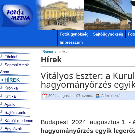
Fotóügynökség
Sajtóügynökség
Fot
Impresszum
Főoldal
Hírek
Hírek
Főoldal
Soproni Arcok
Anno
Vitályos Eszter: a Kur
HÍREK
hagyományőrzés egyik
Krónika
2024. augusztus 07. szerda
Adminisztrátor
Kritika
Ajánló
Sajtószemle
Kárpát-medence
Budapest, 2024. augusztus 1. -
A
Egyházak
hagyományőrzés egyik legerős