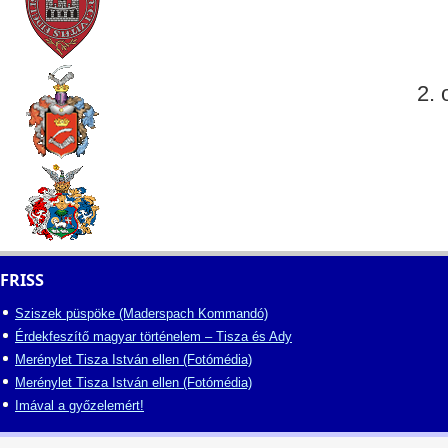
2. 
FRISS
Sziszek püspöke (Maderspach Kommandó)
Érdekfeszítő magyar történelem – Tisza és Ady
Merénylet Tisza István ellen (Fotómédia)
Merénylet Tisza István ellen (Fotómédia)
Imával a győzelemért!