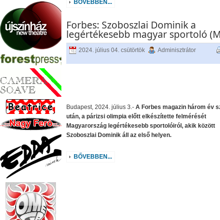
BŐVEBBEN...
Forbes: Szoboszlai Dominik a
legértékesebb magyar sportoló (M
2024. július 04. csütörtök
Adminisztrátor
Budapest, 2024. július 3.-
A Forbes magazin három év s
után, a párizsi olimpia előtt elkészítette felmérését
Magyarország legértékesebb sportolóiról, akik között
Szoboszlai Dominik áll az első helyen.
BŐVEBBEN...