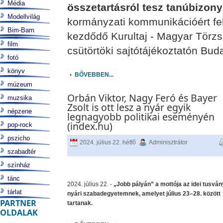
Média
összetartásról tesz tanúbizon
Modellvilág
kormányzati kommunikációért fel
Bim-Bam
kezdődő Kurultaj - Magyar Törzs
film
csütörtöki sajtótájékoztatón Bud
fotó
könyv
BŐVEBBEN...
múzeum
Orbán Viktor, Nagy Feró és Bayer
muzsika
Zsolt is ott lesz a nyár egyik
népzene
legnagyobb politikai eseményén
(index.hu)
pop-rock
pszicho
2024. július 22. hétfő
Adminisztrátor
szabadtér
színház
tánc
2024. július 22. -
„Jobb pályán” a mottója az idei tusván
tárlat
nyári szabadegyetemnek, amelyet július 23–28. között
PARTNER
tartanak.
OLDALAK