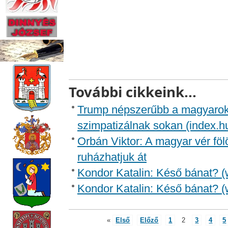
További cikkeink...
Trump népszerűbb a magyarok 
szimpatizálnak sokan (index.h
Orbán Viktor: A magyar vér föl
ruházhatjuk át
Kondor Katalin: Késő bánat? 
Kondor Katalin: Késő bánat? 
«
Első
Előző
1
2
3
4
5