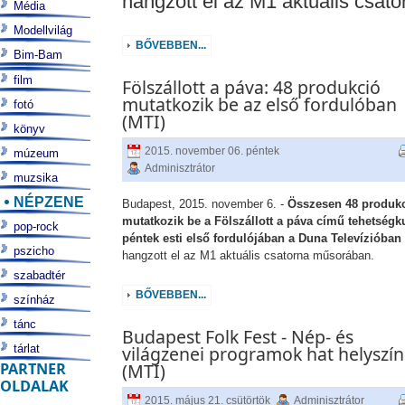
hangzott el az M1 aktuális csat
Média
Modellvilág
BŐVEBBEN...
Bim-Bam
film
Fölszállott a páva: 48 produkció
mutatkozik be az első fordulóban
fotó
(MTI)
könyv
2015. november 06. péntek
múzeum
Adminisztrátor
muzsika
NÉPZENE
Budapest, 2015. november 6. -
Összesen 48 produk
mutatkozik be a Fölszállott a páva című tehetségk
pop-rock
péntek esti első fordulójában a Duna Televízióban
pszicho
hangzott el az M1 aktuális csatorna műsorában.
szabadtér
BŐVEBBEN...
színház
tánc
Budapest Folk Fest - Nép- és
tárlat
világzenei programok hat helyszí
PARTNER
(MTI)
OLDALAK
2015. május 21. csütörtök
Adminisztrátor