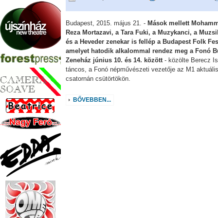
Budapest, 2015. május 21. -
Mások mellett Moham
Reza Mortazavi, a Tara Fuki, a Muzykanci, a Muzsi
és a Heveder zenekar is fellép a Budapest Folk Fes
amelyet hatodik alkalommal rendez meg a Fonó B
Zeneház június 10. és 14. között
- közölte Berecz I
táncos, a Fonó népművészeti vezetője az M1 aktuáli
csatornán csütörtökön.
BŐVEBBEN...