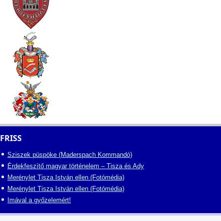
FRISS
Sziszek püspöke (Maderspach Kommandó)
Érdekfeszítő magyar történelem – Tisza és Ady
Merénylet Tisza István ellen (Fotómédia)
Merénylet Tisza István ellen (Fotómédia)
Imával a győzelemért!