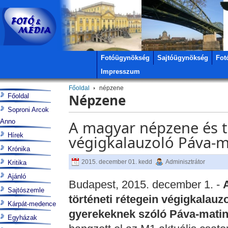
Fotóügynökség
Sajtóügynökség
Fot
Impresszum
Főoldal
népzene
Népzene
Főoldal
Soproni Arcok
Anno
A magyar népzene és tá
Hírek
végigkalauzoló Páva-m
Krónika
2015. december 01. kedd
Adminisztrátor
Kritika
Ajánló
Budapest, 2015. december 1. -
Sajtószemle
történeti rétegein végigkalauz
Kárpát-medence
gyerekeknek szóló Páva-mati
Egyházak