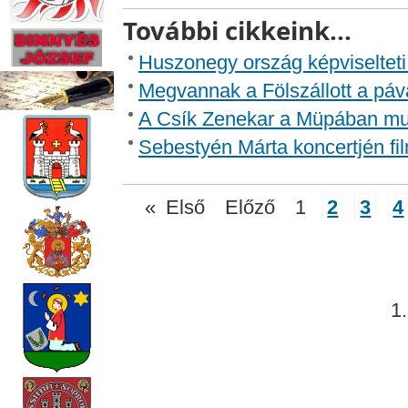
További cikkeink...
Huszonegy ország képviseltet
Megvannak a Fölszállott a páva
A Csík Zenekar a Müpában mut
Sebestyén Márta koncertjén fil
«
Első
Előző
1
2
3
4
1.