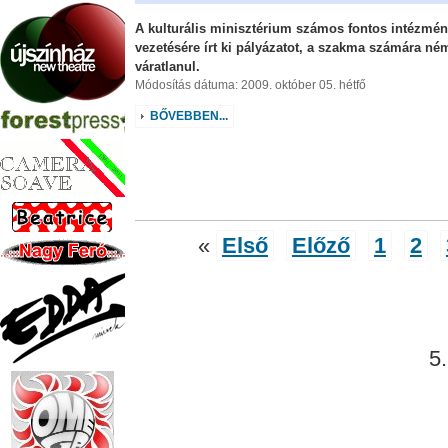
A kulturális minisztérium számos fontos intézmé
vezetésére írt ki pályázatot, a szakma számára né
váratlanul.
Módosítás dátuma: 2009. október 05. hétfő
BŐVEBBEN...
«
Első
Előző
1
2
5.