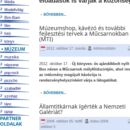
előadások is várják a közönsé
Média
Modellvilág
BŐVEBBEN...
Bim-Bam
film
Múzeumshop, kávézó és további
fejlesztési tervek a Műcsarnokban
fotó
(MTI)
könyv
MÚZEUM
2012. október 17. szerda
Adminisztrátor
muzsika
2012. október 17. -
Új könyves- és ajándékbolt nyílt
népzene
Box néven a Műcsarnok mélyföldszintjén, ahol i
pop-rock
az intézmény megújult kávézója is
rendezvényhelyszínként várja a látogatókat.
pszicho
szabadtér
BŐVEBBEN...
színház
tánc
Államtitkárnak ígérték a Nemzeti
Galériát?
tárlat
PARTNER
2009. október 05. hétfő
Index-2009.
OLDALAK
október 5.