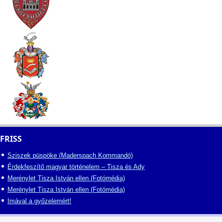
FRISS
Sziszek püspöke (Maderspach Kommandó)
Érdekfeszítő magyar történelem – Tisza és Ady
Merénylet Tisza István ellen (Fotómédia)
Merénylet Tisza István ellen (Fotómédia)
Imával a győzelemért!