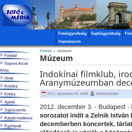
Fotóügynökség
Sajtóügynökség
Fot
Impresszum
Főoldal
múzeum
Múzeum
Főoldal
Soproni Arcok
Anno
Indokínai filmklub, ir
Hírek
Aranymúzeumban dece
Krónika
2012. december 03. hétfő
Adminisztrátor
Kritika
Ajánló
2012. december 3. - Budapest -
Sajtószemle
sorozatot indít a Zelnik Istvá
Kárpát-medence
decemberben koncertek, tárlat
Egyházak