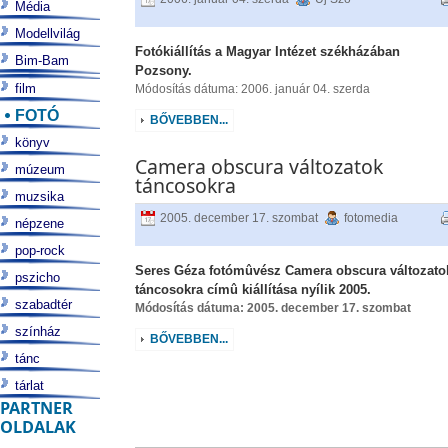
Média
Modellvilág
Fotókiállítás a Magyar Intézet székházában
Bim-Bam
Pozsony.
film
Módosítás dátuma: 2006. január 04. szerda
FOTÓ
BŐVEBBEN...
könyv
Camera obscura változatok
múzeum
táncosokra
muzsika
2005. december 17. szombat
fotomedia
népzene
pop-rock
Seres Géza fotómûvész Camera obscura változato
pszicho
táncosokra címû kiállítása nyílik 2005.
szabadtér
Módosítás dátuma: 2005. december 17. szombat
színház
BŐVEBBEN...
tánc
tárlat
PARTNER
OLDALAK