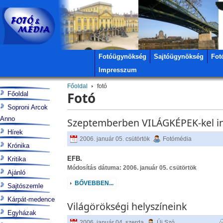
Fotóügynökség
Sajtóügynökség
Fot
Impresszum
Főoldal
fotó
Fotó
Főoldal
Soproni Arcok
Anno
Szeptemberben VILÁGKÉPEK-kel in
Hírek
2006. január 05. csütörtök
Fotómédia
Krónika
EFB.
Kritika
Módosítás dátuma: 2006. január 05. csütörtök
Ajánló
BŐVEBBEN...
Sajtószemle
Kárpát-medence
Világörökségi helyszíneink
Egyházak
2006. január 04. szerda
Új Szó