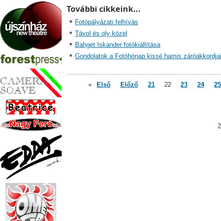
További cikkeink...
Fotópályázati felhívás
Távol és oly közel
Bahget Iskander fotókiállítása
Gondolatok a Fotóhónap kissé hamis záróakkordjai
«
Első
Előző
21
22
23
24
25
2