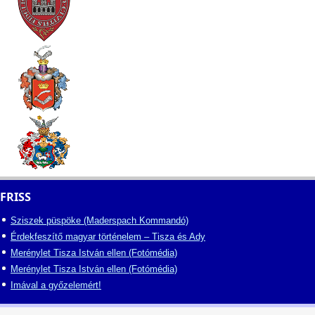
FRISS
Sziszek püspöke (Maderspach Kommandó)
Érdekfeszítő magyar történelem – Tisza és Ady
Merénylet Tisza István ellen (Fotómédia)
Merénylet Tisza István ellen (Fotómédia)
Imával a győzelemért!