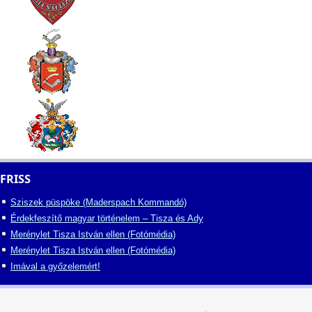
FRISS
Sziszek püspöke (Maderspach Kommandó)
Érdekfeszítő magyar történelem – Tisza és Ady
Merénylet Tisza István ellen (Fotómédia)
Merénylet Tisza István ellen (Fotómédia)
Imával a győzelemért!