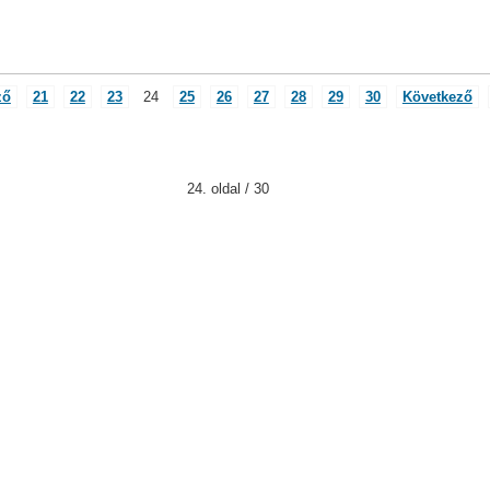
ző
21
22
23
24
25
26
27
28
29
30
Következő
24. oldal / 30