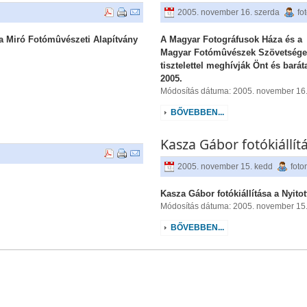
2005. november 16. szerda
fo
 a Miró Fotómûvészeti Alapítvány
A Magyar Fotográfusok Háza és a
Magyar Fotómûvészek Szövetség
tisztelettel meghívják Önt és baráta
k
2005.
Módosítás dátuma: 2005. november 16.
BŐVEBBEN...
Kasza Gábor fotókiállít
2005. november 15. kedd
fot
Kasza Gábor fotókiállítása a Nyito
Módosítás dátuma: 2005. november 15
BŐVEBBEN...