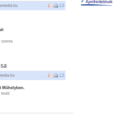
Apróhirdetések
tomedia.hu
e
it
 szerda
ása
omedia.hu
tt Mûhelyben.
. kedd