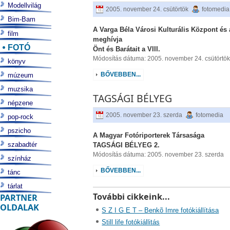
Modellvilág
2005. november 24. csütörtök
fotomedia
Bim-Bam
A
Varga Béla Városi Kulturális Központ és
film
meghívja
FOTÓ
Önt és Barátait a VIII.
Módosítás dátuma: 2005. november 24. csütörtö
könyv
BŐVEBBEN...
múzeum
muzsika
TAGSÁGI BÉLYEG
népzene
2005. november 23. szerda
fotomedia
pop-rock
pszicho
A Magyar Fotóriporterek Társasága
szabadtér
TAGSÁGI BÉLYEG 2.
Módosítás dátuma: 2005. november 23. szerda
színház
BŐVEBBEN...
tánc
tárlat
További cikkeink...
PARTNER
OLDALAK
S Z I G E T – Benkõ Imre fotókiállítása
Still life fotókiállitás