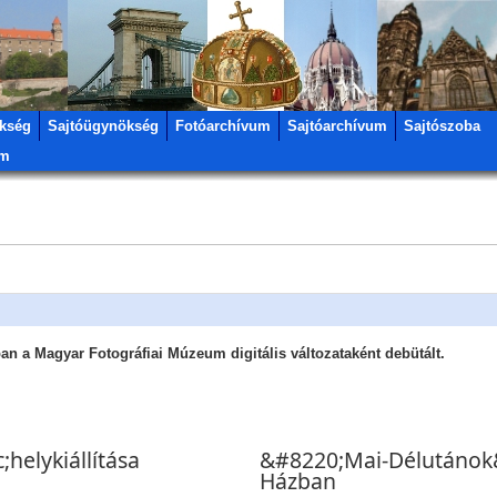
kség
Sajtóügynökség
Fotóarchívum
Sajtóarchívum
Sajtószoba
um
an a Magyar Fotográfiai Múzeum digitális változataként debütált.
;helykiállítása
&#8220;Mai-Délutánok
Házban