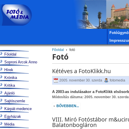
Fotóügynö
Impressz
Főoldal
fotó
Fotó
Főoldal
Soproni Arcok Anno
Kétéves a FotoKlikk.hu
Hírek
Krónika
2005. november 30. szerda
fotomedia
Kritika
A 2003-as indulásakor a FotoKlikk elsõsorb
Ajánló
Módosítás dátuma: 2005. november 30. szerda
Sajtószemle
BŐVEBBEN...
Kárpát-medence
Egyházak
VIII. Miró Fotóstábor m&ucirc
Balatonbogláron
Média