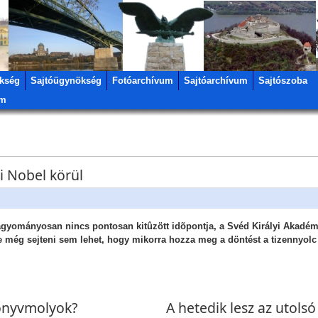
kség
Sajtóügynökség
Fotóarchívum
Sajtóarchívum
Sajtószoba
um
mi Nobel körül
hagyományosan nincs pontosan kitûzött idõpontja, a Svéd Királyi Akadé
e még sejteni sem lehet, hogy mikorra hozza meg a döntést a tizennyolc 
könyvmolyok?
A hetedik lesz az utolsó