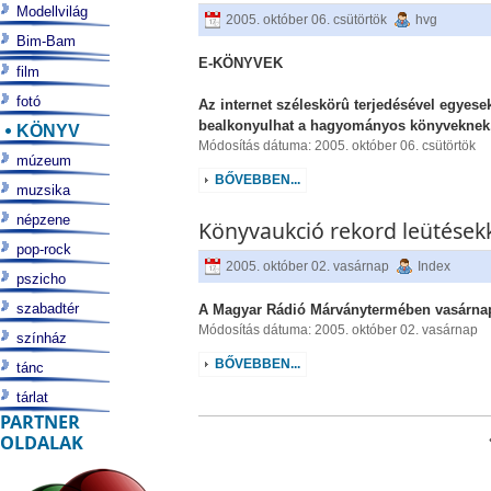
Modellvilág
2005. október 06. csütörtök
hvg
Bim-Bam
E-KÖNYVEK
film
fotó
Az internet széleskörû terjedésével egyesek
bealkonyulhat a hagyományos könyveknek, 
KÖNYV
Módosítás dátuma: 2005. október 06. csütörtök
múzeum
BŐVEBBEN...
muzsika
népzene
Könyvaukció rekord leütések
pop-rock
2005. október 02. vasárnap
Index
pszicho
szabadtér
A Magyar Rádió Márványtermében vasárnap 
Módosítás dátuma: 2005. október 02. vasárnap
színház
BŐVEBBEN...
tánc
tárlat
PARTNER
OLDALAK