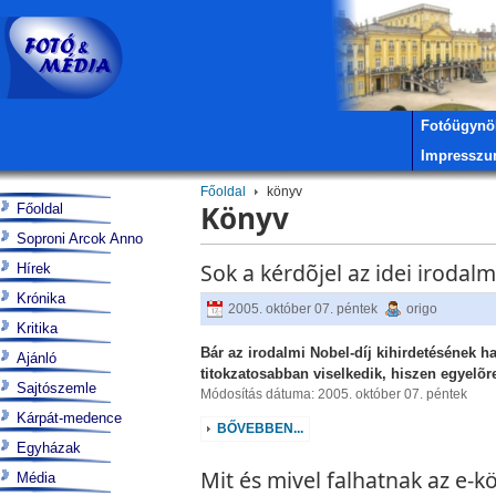
Fotóügynö
Impressz
Főoldal
könyv
Könyv
Főoldal
Soproni Arcok Anno
Sok a kérdõjel az idei irodal
Hírek
Krónika
2005. október 07. péntek
origo
Kritika
Bár az irodalmi Nobel-díj kihirdetésének 
Ajánló
titokzatosabban viselkedik, hiszen egyelõr
Sajtószemle
Módosítás dátuma: 2005. október 07. péntek
Kárpát-medence
BŐVEBBEN...
Egyházak
Mit és mivel falhatnak az e-
Média