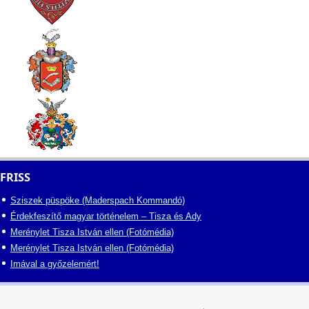
FRISS
Sziszek püspöke (Maderspach Kommandó)
Érdekfeszítő magyar történelem – Tisza és Ady
Merénylet Tisza István ellen (Fotómédia)
Merénylet Tisza István ellen (Fotómédia)
Imával a győzelemért!