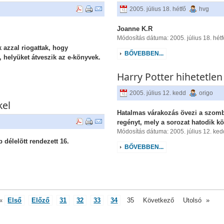
2005. július 18. hétfő
hvg
Joanne K.R
Módosítás dátuma: 2005. július 18. hétf
 azzal riogattak, hogy
BŐVEBBEN...
helyüket átveszik az e-könyvek.
Harry Potter hihetetlen
2005. július 12. kedd
origo
kel
Hatalmas várakozás övezi a szomb
regényt, mely a sorozat hatodik kö
Módosítás dátuma: 2005. július 12. ked
délelõtt rendezett 16.
BŐVEBBEN...
«
Első
Előző
31
32
33
34
35
Következő
Utolsó
»