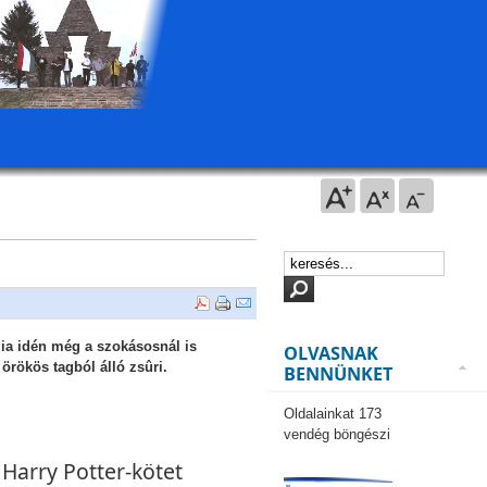
mia idén még a szokásosnál is
OLVASNAK
örökös tagból álló zsûri.
BENNÜNKET
Oldalainkat 173
vendég böngészi
 Harry Potter-kötet