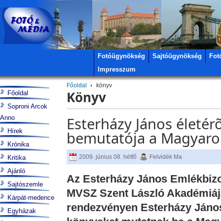
Fotóügynökség
Sajtóügynökség
Fot
Impresszum
Főoldal
könyv
Könyv
Főoldal
Soproni Arcok
Anno
Esterházy János életér
Hírek
bemutatója a Magyar
Krónika
2009. június 08. hétfő
Felvidék Ma
Kritika
Ajánló
Az Esterházy János Emlékbizo
Sajtószemle
MVSZ Szent László Akadémiája
Kárpát-medence
rendezvényen Esterházy János 
Egyházak