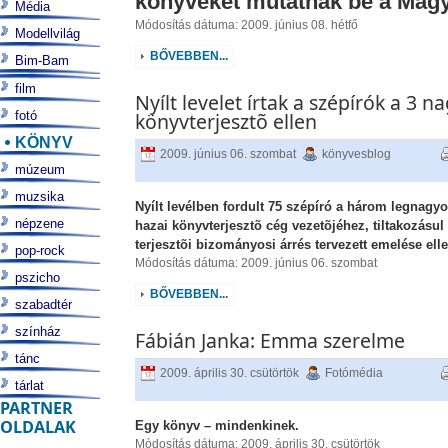
könyveket mutatnak be a Mag
Média
Módosítás dátuma: 2009. június 08. hétfő
Modellvilág
BŐVEBBEN...
Bim-Bam
film
Nyílt levelet írtak a szépírók a 3 n
fotó
könyvterjesztõ ellen
KÖNYV
2009. június 06. szombat
könyvesblog
múzeum
muzsika
Nyílt levélben fordult 75 szépíró a három legnagy
népzene
hazai könyvterjesztõ cég vezetõjéhez, tiltakozásul
terjesztõi bizományosi árrés tervezett emelése ell
pop-rock
Módosítás dátuma: 2009. június 06. szombat
pszicho
BŐVEBBEN...
szabadtér
színház
Fábián Janka: Emma szerelme
tánc
2009. április 30. csütörtök
Fotómédia
tárlat
PARTNER
OLDALAK
Egy könyv – mindenkinek.
Módosítás dátuma: 2009. április 30. csütörtök