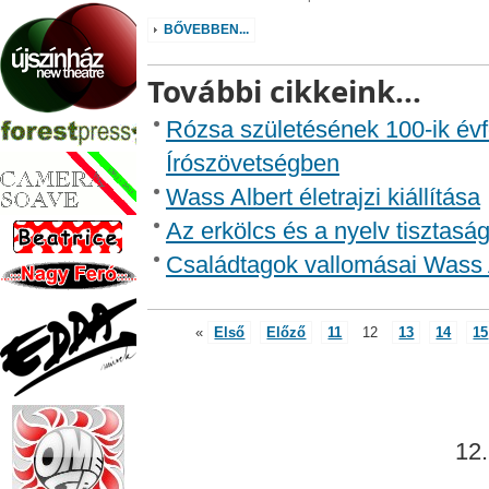
BŐVEBBEN...
További cikkeink...
Rózsa születésének 100-ik év
Írószövetségben
Wass Albert életrajzi kiállítása
Az erkölcs és a nyelv tisztasá
Családtagok vallomásai Wass A
«
Első
Előző
11
12
13
14
15
12.