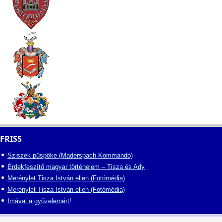
FRISS
Sziszek püspöke (Maderspach Kommandó)
Érdekfeszítő magyar történelem – Tisza és Ady
Merénylet Tisza István ellen (Fotómédia)
Merénylet Tisza István ellen (Fotómédia)
Imával a győzelemért!