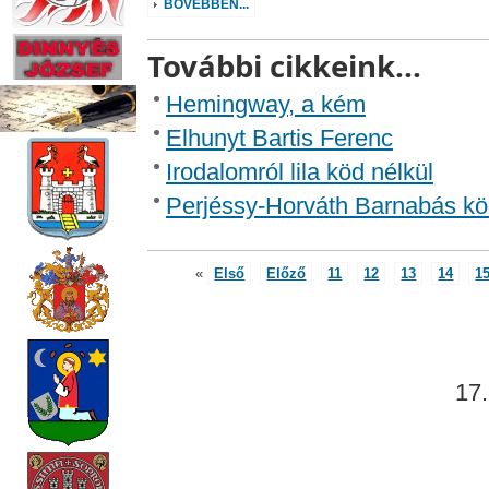
BŐVEBBEN...
További cikkeink...
Hemingway, a kém
Elhunyt Bartis Ferenc
Irodalomról lila köd nélkül
Perjéssy-Horváth Barnabás k
«
Első
Előző
11
12
13
14
1
17.