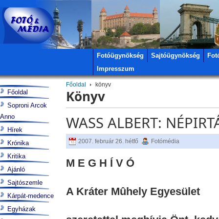
Fotóügynökség
Sajtóügynökség
Fot
Impresszum
Főoldal
könyv
Könyv
Főoldal
Soproni Arcok
Anno
WASS ALBERT: NÉPIRT
Hírek
2007. február 26. hétfő
Fotómédia
Krónika
Kritika
M E G H Í V Ó
Ajánló
Sajtószemle
A Kráter Mûhely Egyesület
Kárpát-medence
Egyházak