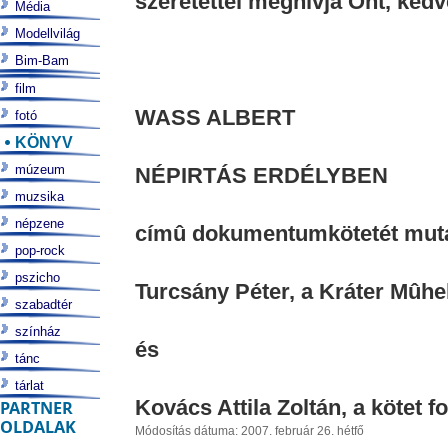
szeretettel meghívja Önt, kedv
Média
Modellvilág
Bim-Bam
film
WASS ALBERT
fotó
KÖNYV
múzeum
NÉPIRTÁS ERDÉLYBEN
muzsika
népzene
címû dokumentumkötetét muta
pop-rock
pszicho
Turcsány Péter, a Kráter Mûhe
szabadtér
színház
és
tánc
tárlat
Kovács Attila Zoltán, a kötet fo
PARTNER
OLDALAK
Módosítás dátuma: 2007. február 26. hétfő