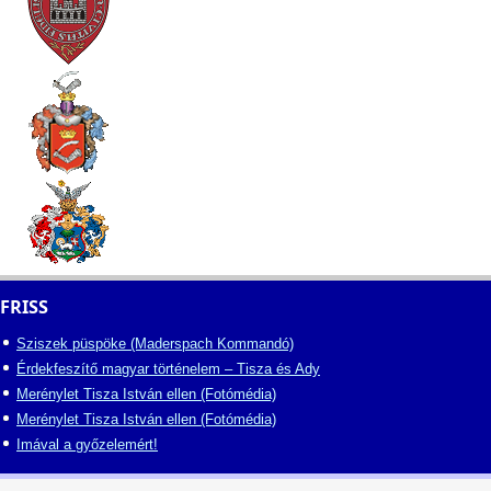
FRISS
Sziszek püspöke (Maderspach Kommandó)
Érdekfeszítő magyar történelem – Tisza és Ady
Merénylet Tisza István ellen (Fotómédia)
Merénylet Tisza István ellen (Fotómédia)
Imával a győzelemért!