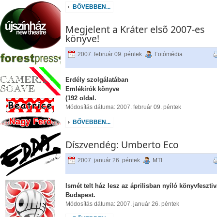
BŐVEBBEN...
Megjelent a Kráter elsõ 2007-es
könyve!
2007. február 09. péntek
Fotómédia
Erdély szolgálatában
Emlékírók könyve
(192 oldal.
Módosítás dátuma: 2007. február 09. péntek
BŐVEBBEN...
Díszvendég: Umberto Eco
2007. január 26. péntek
MTI
Ismét telt ház lesz az áprilisban nyíló könyvfeszti
Budapest.
Módosítás dátuma: 2007. január 26. péntek