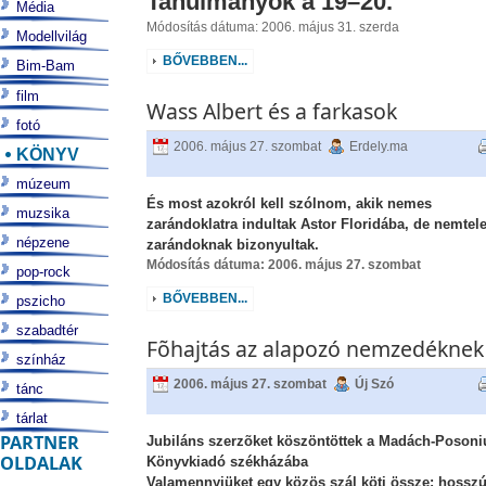
Tanulmányok a 19–20.
Média
Módosítás dátuma: 2006. május 31. szerda
Modellvilág
BŐVEBBEN...
Bim-Bam
film
Wass Albert és a farkasok
fotó
2006. május 27. szombat
Erdely.ma
KÖNYV
múzeum
És most azokról kell szólnom, akik nemes
muzsika
zarándoklatra indultak Astor Floridába, de nemtel
népzene
zarándoknak bizonyultak.
Módosítás dátuma: 2006. május 27. szombat
pop-rock
BŐVEBBEN...
pszicho
szabadtér
Fõhajtás az alapozó nemzedéknek
színház
2006. május 27. szombat
Új Szó
tánc
tárlat
PARTNER
Jubiláns szerzõket köszöntöttek a Madách-Poson
OLDALAK
Könyvkiadó székházába
Valamennyiüket egy közös szál köti össze: hosszú