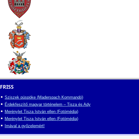
FRISS
Sziszek püspöke (Maderspach Kommandó)
Érdekfeszítő magyar történelem – Tisza és Ady
Merénylet Tisza István ellen (Fotómédia)
Merénylet Tisza István ellen (Fotómédia)
Imával a győzelemért!