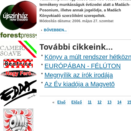
termékeny munkásságuk évtizedei alatt a Madách-
Posonium, illetve annak jogelõdje, a Madách
Könyvkiadó szerzõiként szerepeltek.
Módosítás dátuma: 2006. május 27. szombat
BŐVEBBEN...
További cikkeink...
Könyv a múlt rendszer hétközn
EURÓPÁBAN - FÉLÚTON
Megnyílik az írók irodája
Az Év kiadója a Magvetõ
«
Első
Előző
11
12
13
14
1