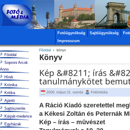
Fotóügynökség
Sajtóügynökség
Fot
Impresszum
Főoldal
könyv
Könyv
Főoldal
Soproni Arcok
Anno
Kép &#8211; írás &#8
Hírek
tanulmánykötet bemut
Krónika
2006. május 31. szerda
Fotómédia
Kritika
Ajánló
A Ráció Kiadó szeretettel meg
Sajtószemle
a Kékesi Zoltán és Peternák M
Kárpát-medence
Kép – írás – mûvészet
Egyházak