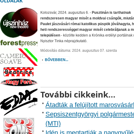
OLDALAK
Kolozsvár, 2024. augusztus 6. -
Pusztinán is tarthatnak
rendszeresen magyar misét a moldvai csángók, miután 
Paulet jászvásári római katolikus püspök jóváhagyta, 
heti rendszerességgel magyar misét celebráljanak a m
településen
- közölte kedden a Krónika erdélyi portálnak 
Nyisztor Tinka néprajzkutató.
Módosítás dátuma: 2024. augusztus 07. szerda
BŐVEBBEN...
További cikkeink...
Átadták a felújított marosvásár
Sepsiszentgyörgyi polgármester
(MTI)
Idén is megtartják a nagygyűlé