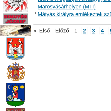
Marosvásárhelyen (MTI)
Mátyás királyra emlékeztek sz
«
Első
Előző
1
2
3
4