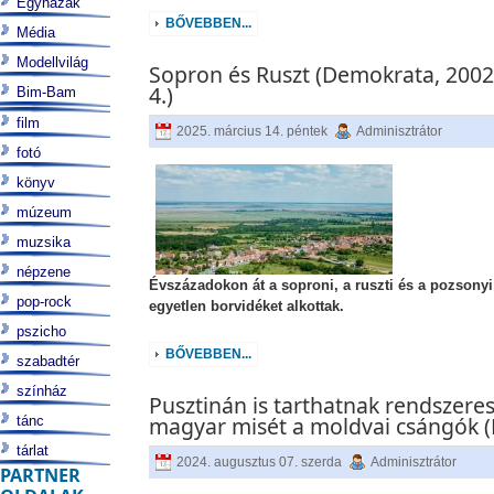
Egyházak
BŐVEBBEN...
Média
Modellvilág
Sopron és Ruszt (Demokrata, 2002.
4.)
Bim-Bam
film
2025. március 14. péntek
Adminisztrátor
fotó
könyv
múzeum
muzsika
népzene
Évszázadokon át a soproni, a ruszti és a pozsonyi
pop-rock
egyetlen borvidéket alkottak.
pszicho
BŐVEBBEN...
szabadtér
színház
Pusztinán is tarthatnak rendszere
magyar misét a moldvai csángók (
tánc
tárlat
2024. augusztus 07. szerda
Adminisztrátor
PARTNER