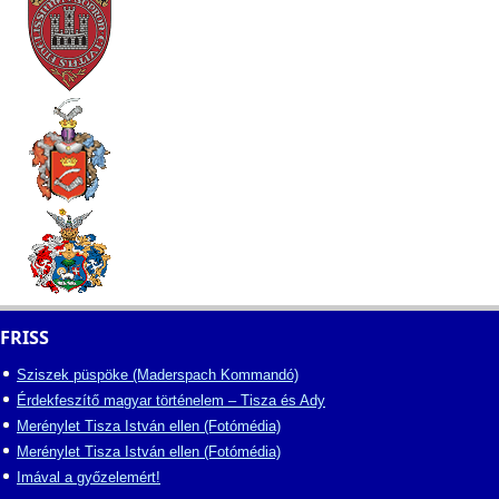
FRISS
Sziszek püspöke (Maderspach Kommandó)
Érdekfeszítő magyar történelem – Tisza és Ady
Merénylet Tisza István ellen (Fotómédia)
Merénylet Tisza István ellen (Fotómédia)
Imával a győzelemért!