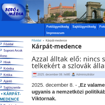
Fotóügynökség
Sajtóügynökség
Fot
Impresszum
Főoldal
Kárpát-medence
Kárpát-medence
Főoldal
Soproni Arcok
Anno
Azzal álltak elő: nincs
Hírek
telkekért a szlovák áll
Krónika
2025. december 08. hétfő
Adminisztrátor
Kritika
Ajánló
2025. december 8. - „
Ez valame
Sajtószemle
ugyanis a nemzetközi politiká
KÁRPÁT-
Viktornak.
MEDENCE