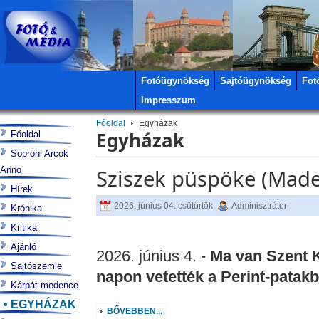
Fotóügynökség
Sajtóügynökség
Fot
Impresszum
Főoldal
Egyházak
Egyházak
Főoldal
Soproni Arcok
Anno
Sziszek püspöke (Ma
Hírek
2026. június 04. csütörtök
Adminisztrátor
Krónika
Kritika
Ajánló
2026. június 4. -
Ma van Szent 
Sajtószemle
napon vetették a Perint-patak
Kárpát-medence
EGYHÁZAK
BŐVEBBEN...