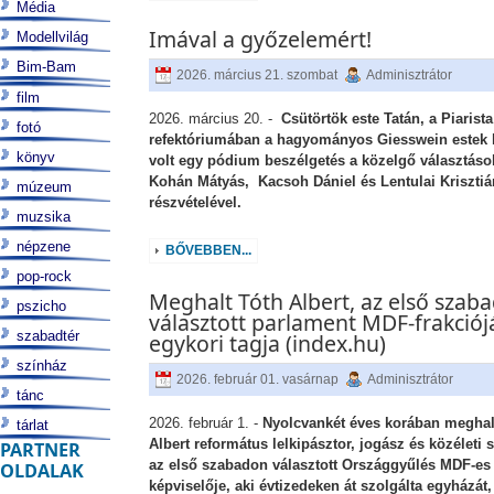
Média
Imával a győzelemért!
Modellvilág
Bim-Bam
2026. március 21. szombat
Adminisztrátor
film
2026. március 20. -
Csütörtök este Tatán, a Piarist
fotó
refektóriumában a hagyományos Giesswein estek 
könyv
volt egy pódium beszélgetés a közelgő választás
Kohán Mátyás, Kacsoh Dániel és Lentulai Krisztiá
múzeum
részvételével.
muzsika
népzene
BŐVEBBEN...
pop-rock
Meghalt Tóth Albert, az első szab
pszicho
választott parlament MDF-frakció
szabadtér
egykori tagja (index.hu)
színház
2026. február 01. vasárnap
Adminisztrátor
tánc
2026. február 1. -
Nyolcvankét éves korában meghal
tárlat
Albert református lelkipásztor, jogász és közéleti 
PARTNER
az első szabadon választott Országgyűlés MDF-es
OLDALAK
képviselője, aki évtizedeken át szolgálta egyházát,