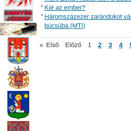
Kié az ember?
Háromszázezer zarándokot vá
búcsúba (MTI)
«
Első
Előző
1
2
3
4