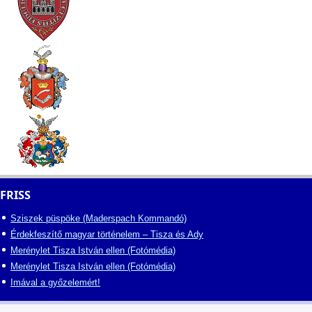
FRISS
Sziszek püspöke (Maderspach Kommandó)
Érdekfeszítő magyar történelem – Tisza és Ady
Merénylet Tisza István ellen (Fotómédia)
Merénylet Tisza István ellen (Fotómédia)
Imával a győzelemért!