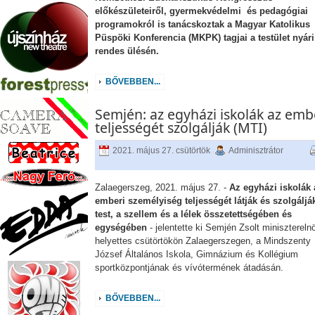
előkészületeiről, gyermekvédelmi és pedagógiai
programokról is tanácskoztak a Magyar Katolikus
Püspöki Konferencia (MKPK) tagjai a testület nyári
rendes ülésén.
BŐVEBBEN...
Semjén: az egyházi iskolák az emb
teljességét szolgálják (MTI)
2021. május 27. csütörtök
Adminisztrátor
Zalaegerszeg, 2021. május 27. -
Az egyházi iskolák 
emberi személyiség teljességét látják és szolgálják
test, a szellem és a lélek összetettségében és
egységében
- jelentette ki Semjén Zsolt minisztereln
helyettes csütörtökön Zalaegerszegen, a Mindszenty
József Általános Iskola, Gimnázium és Kollégium
sportközpontjának és vívótermének átadásán.
BŐVEBBEN...