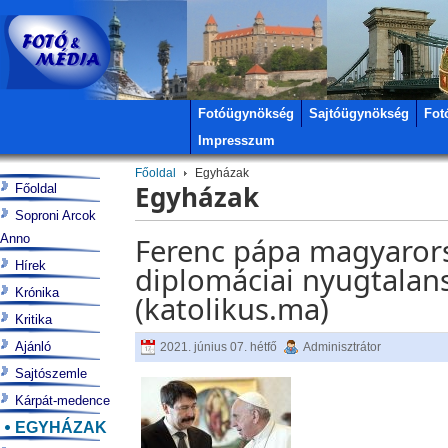
Fotóügynökség
Sajtóügynökség
Fot
Impresszum
Főoldal
Egyházak
Egyházak
Főoldal
Soproni Arcok
Anno
Ferenc pápa magyarors
Hírek
diplomáciai nyugtalans
Krónika
(katolikus.ma)
Kritika
Ajánló
2021. június 07. hétfő
Adminisztrátor
Sajtószemle
Kárpát-medence
EGYHÁZAK