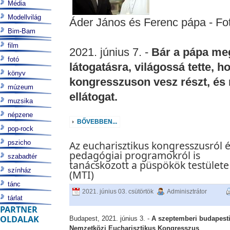
Média
Modellvilág
Áder János és Ferenc pápa - Fo
Bim-Bam
film
2021. június 7. -
Bár a pápa meg
fotó
látogatásra, világossá tette, 
könyv
kongresszuson vesz részt, és 
múzeum
ellátogat.
muzsika
népzene
BŐVEBBEN...
pop-rock
pszicho
Az eucharisztikus kongresszusról 
pedagógiai programokról is
szabadtér
tanácskozott a püspökök testülete
színház
(MTI)
tánc
2021. június 03. csütörtök
Adminisztrátor
tárlat
PARTNER
OLDALAK
Budapest, 2021. június 3. -
A szeptemberi budapest
Nemzetközi Eucharisztikus Kongresszus