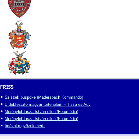
FRISS
Sziszek püspöke (Maderspach Kommandó)
Érdekfeszítő magyar történelem – Tisza és Ady
Merénylet Tisza István ellen (Fotómédia)
Merénylet Tisza István ellen (Fotómédia)
Imával a győzelemért!