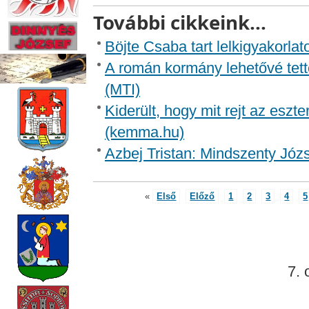
További cikkeink...
Böjte Csaba tart lelkigyakorla
A román kormány lehetővé tett
(MTI)
Kiderült, hogy mit rejt az eszt
(kemma.hu)
Azbej Tristan: Mindszenty Józse
«
Első
Előző
1
2
3
4
5
7. 