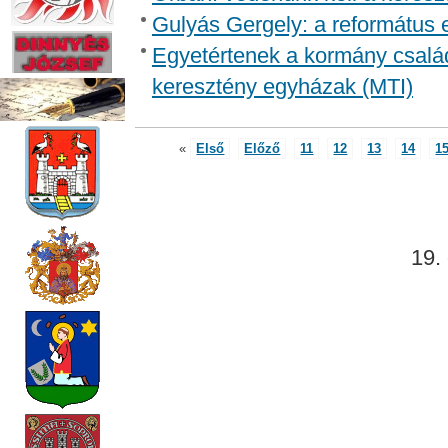
Gulyás Gergely: a református eg
Egyetértenek a kormány család
keresztény egyházak (MTI)
«
Első
Előző
11
12
13
14
1
19. 