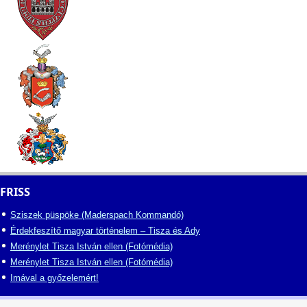
FRISS
Sziszek püspöke (Maderspach Kommandó)
Érdekfeszítő magyar történelem – Tisza és Ady
Merénylet Tisza István ellen (Fotómédia)
Merénylet Tisza István ellen (Fotómédia)
Imával a győzelemért!