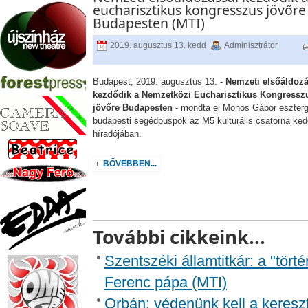
eucharisztikus kongresszus jövőre
Budapesten (MTI)
2019. augusztus 13. kedd
Adminisztrátor
Budapest, 2019. augusztus 13. -
Nemzeti elsőáldozá
kezdődik a Nemzetközi Eucharisztikus Kongressz
jövőre Budapesten
- mondta el Mohos Gábor eszter
budapesti segédpüspök az M5 kulturális csatorna ked
híradójában.
BŐVEBBEN...
További cikkeink...
Szentszéki államtitkár: a "tört
Ferenc pápa (MTI)
Orbán: védenünk kell a kereszté