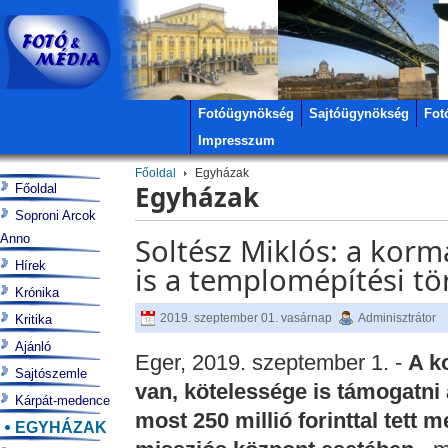
Fotóügynökség
Sajtóügynökség
Fot
Impresszum
Főoldal
Egyházak
Egyházak
Főoldal
Soproni Arcok
Anno
Soltész Miklós: a korm
Hírek
is a templomépítési t
Krónika
2019. szeptember 01. vasárnap
Adminisztrátor
Kritika
Ajánló
Eger, 2019. szeptember 1. -
A k
Sajtószemle
van, kötelessége is támogatni
Kárpát-medence
most 250 millió forinttal tett 
EGYHÁZAK