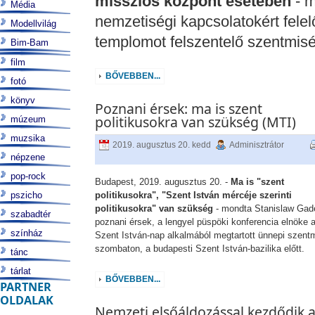
missziós központ esetében
- m
Média
nemzetiségi kapcsolatokért fele
Modellvilág
templomot felszentelő szentmisé
Bim-Bam
film
BŐVEBBEN...
fotó
könyv
Poznani érsek: ma is szent
politikusokra van szükség (MTI)
múzeum
muzsika
2019. augusztus 20. kedd
Adminisztrátor
népzene
pop-rock
Budapest, 2019. augusztus 20. -
Ma is "szent
pszicho
politikusokra", "Szent István mércéje szerinti
politikusokra" van szükség
- mondta Stanislaw Gad
szabadtér
poznani érsek, a lengyel püspöki konferencia elnöke 
színház
Szent István-nap alkalmából megtartott ünnepi szent
szombaton, a budapesti Szent István-bazilika előtt.
tánc
tárlat
BŐVEBBEN...
PARTNER
OLDALAK
Nemzeti elsőáldozással kezdődik 