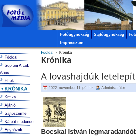
Fotóügynökség
Sajtóügynökség
Fot
Impresszum
Főoldal
Krónika
Krónika
Főoldal
Soproni Arcok
Anno
A lovashajdúk letelepí
Hírek
2022. november 11. péntek
Adminisztrátor
KRÓNIKA
Kritika
Ajánló
Sajtószemle
Kárpát-medence
Egyházak
Bocskai István legmaradandóbb