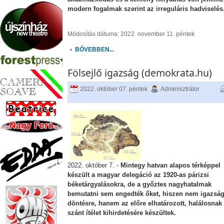
modern fogalmak szerint az irreguláris hadviselés
Módosítás dátuma: 2022. november 11. péntek
BŐVEBBEN...
Fölsejlő igazság (demokrata.hu)
2022. október 07. péntek
Adminisztrátor
2022. október 7. -
Mintegy hatvan alapos térképpel
készült a magyar delegáció az 1920-as párizsi
béketárgyalásokra, de a győztes nagyhatalmak
bemutatni sem engedték őket, hiszen nem igazsá
döntésre, hanem az előre elhatározott, halálosnak
szánt ítélet kihirdetésére készültek.