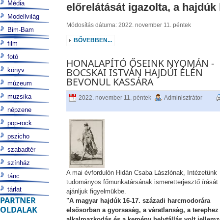
Média
előrelátását igazolta, a hajdúk 
Modellvilág
Módosítás dátuma: 2022. november 11. péntek
Bim-Bam
BŐVEBBEN...
film
fotó
HONALAPÍTÓ ŐSEINK NYOMÁN -
BOCSKAI ISTVÁN HAJDÚI ÉLÉN
könyv
BEVONUL KASSÁRA
múzeum
muzsika
2022. november 11. péntek
Adminisztrátor
népzene
pop-rock
pszicho
szabadtér
színház
A mai évfordulón Hidán Csaba Lászlónak, Intézetünk
tánc
tudományos főmunkatársának ismeretterjesztő írását
tárlat
ajánljuk figyelmükbe.
PARTNER
"A magyar hajdúk 16-17. századi harcmodorára
OLDALAK
elsősorban a gyorsaság, a váratlanság, a terephez
alkalmazkodás és a kemény helytállás volt jellemz