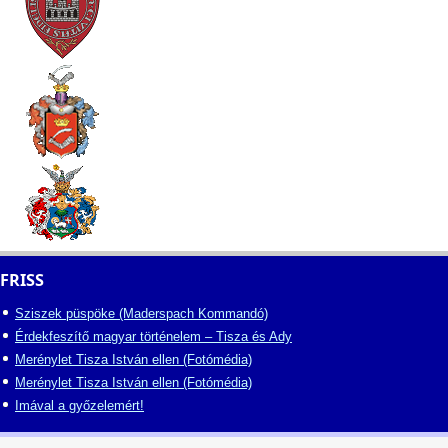
FRISS
Sziszek püspöke (Maderspach Kommandó)
Érdekfeszítő magyar történelem – Tisza és Ady
Merénylet Tisza István ellen (Fotómédia)
Merénylet Tisza István ellen (Fotómédia)
Imával a győzelemért!