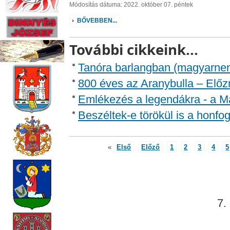
Módosítás dátuma: 2022. október 07. péntek
BŐVEBBEN...
További cikkeink...
Tanóra barlangban (magyarne
800 éves az Aranybulla – Előz
Emlékezés a legendákra - a 
Beszéltek-e törökül is a honfog
«
Első
Előző
1
2
3
4
5
7.