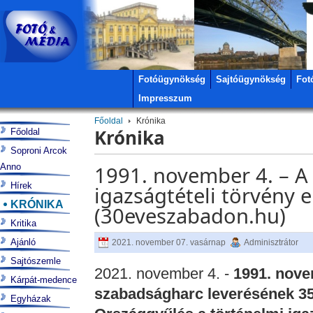
Fotóügynökség
Sajtóügynökség
Fot
Impresszum
Főoldal
Krónika
Krónika
Főoldal
Soproni Arcok
Anno
1991. november 4. – A 
Hírek
igazságtételi törvény 
KRÓNIKA
(30eveszabadon.hu)
Kritika
Ajánló
2021. november 07. vasárnap
Adminisztrátor
Sajtószemle
2021. november 4. -
1991. novem
Kárpát-medence
szabadságharc leverésének 35.
Egyházak