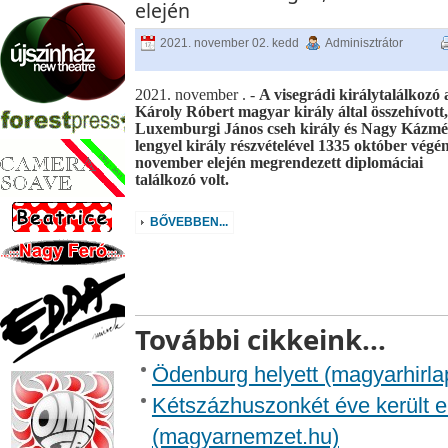
elején
2021. november 02. kedd
Adminisztrátor
2021. november . -
A visegrádi királytalálkozó 
Károly Róbert magyar király által összehívott,
Luxemburgi János cseh király és Nagy Kázmé
lengyel király részvételével 1335 október végén
november elején megrendezett diplomáciai
találkozó volt.
BŐVEBBEN...
További cikkeink...
Ödenburg helyett (magyarhirla
Kétszázhuszonkét éve került e
(magyarnemzet.hu)