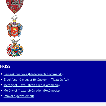
FRISS
Sziszek püspöke (Maderspach Kommandó)
Érdekfeszítő magyar történelem – Tisza és Ady
Merénylet Tisza István ellen (Fotómédia)
Merénylet Tisza István ellen (Fotómédia)
Imával a győzelemért!