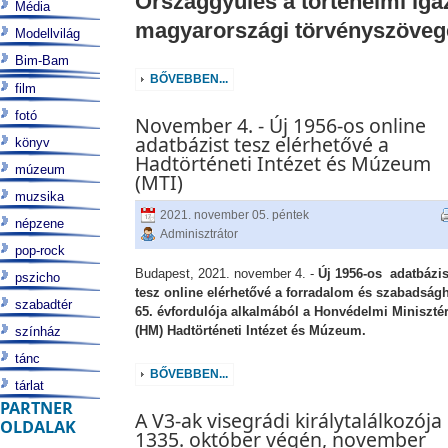
Országgyűlés a történelmi iga
Média
magyarországi törvényszöveg
Modellvilág
Bim-Bam
BŐVEBBEN...
film
fotó
November 4. - Új 1956-os online
adatbázist tesz elérhetővé a
könyv
Hadtörténeti Intézet és Múzeum
múzeum
(MTI)
muzsika
2021. november 05. péntek
népzene
Adminisztrátor
pop-rock
Budapest, 2021. november 4. -
Új 1956-os adatbázis
pszicho
tesz online elérhetővé a forradalom és szabadság
szabadtér
65. évfordulója alkalmából a Honvédelmi Miniszté
(HM) Hadtörténeti Intézet és Múzeum.
színház
tánc
BŐVEBBEN...
tárlat
PARTNER
A V3-ak visegrádi királytalálkozója
OLDALAK
1335. október végén, november