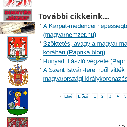
További cikkeink...
A Kárpát-medencei népességbe
(magyarnemzet.hu)
Szöktetés, avagy a magyar mar
korában (Paprika blog)
Hunyadi László végzete (Papri
A Szent István-teremből vitték
magyarországi királykoronázás
«
Első
Előző
1
2
3
4
5