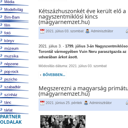
Média
Kétszázhuszonkét éve került elő a
Modellvilág
nagyszentmiklósi kincs
Bim-Bam
(magyarnemzet.hu)
film
2021. július 03. szombat
Adminisztrátor
fotó
könyv
2021. július 3. -
1799. július 3-án Nagyszentmiklóso
múzeum
Torontál vármegyében Vuin Neru parasztgazda az
muzsika
udvarában árkot ásott.
népzene
Módosítás dátuma: 2021. július 03. szombat
pop-rock
BŐVEBBEN...
pszicho
Megszerezni a magyarság primátu
szabadtér
(magyarnemzet.hu)
színház
tánc
2021. június 25. péntek
Adminisztrátor
tárlat
PARTNER
OLDALAK