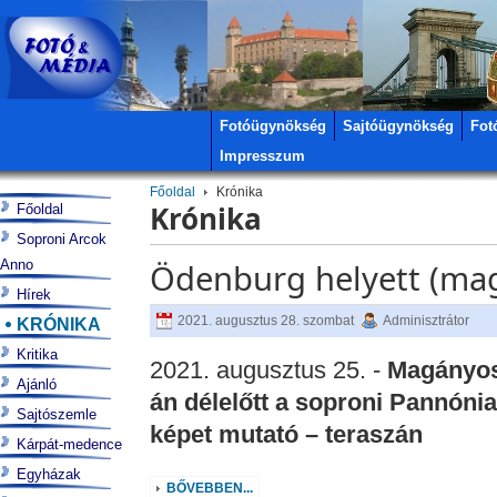
Fotóügynökség
Sajtóügynökség
Fot
Impresszum
Főoldal
Krónika
Krónika
Főoldal
Soproni Arcok
Anno
Ödenburg helyett (mag
Hírek
2021. augusztus 28. szombat
Adminisztrátor
KRÓNIKA
Kritika
2021. augusztus 25. -
Magányos 
Ajánló
án délelőtt a soproni Pannóni
Sajtószemle
képet mutató – teraszán
Kárpát-medence
Egyházak
BŐVEBBEN...