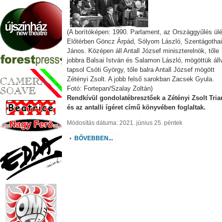
(A borítóképen: 1990. Parlament, az Országgyűlés ül
Előtérben Göncz Árpád, Sólyom László, Szentágothai
János. Középen áll Antall József miniszterelnök, tőle
jobbra Balsai István és Salamon László, mögöttük áll
tapsol Csóti György, tőle balra Antall József mögött
Zétényi Zsolt. A jobb felső sarokban Zacsek Gyula.
Fotó: Fortepan/Szalay Zoltán)
Rendkívül gondolatébresztőek a Zétényi Zsolt Tri
és az antalli ígéret című könyvében foglaltak.
Módosítás dátuma: 2021. június 25. péntek
BŐVEBBEN...