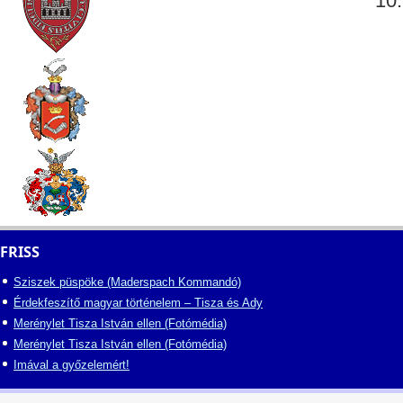
10.
FRISS
Sziszek püspöke (Maderspach Kommandó)
Érdekfeszítő magyar történelem – Tisza és Ady
Merénylet Tisza István ellen (Fotómédia)
Merénylet Tisza István ellen (Fotómédia)
Imával a győzelemért!