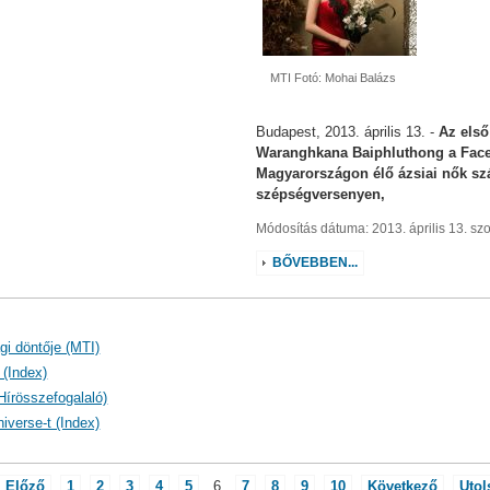
MTI Fotó: Mohai Balázs
Budapest, 2013. április 13. -
Az első
Waranghkana Baiphluthong a Face 
Magyarországon élő ázsiai nők sz
szépségversenyen,
Módosítás dátuma: 2013. április 13. s
BŐVEBBEN...
gi döntője (MTI)
 (Index)
Hírösszefogalaló)
iverse-t (Index)
Előző
1
2
3
4
5
6
7
8
9
10
Következő
Utol