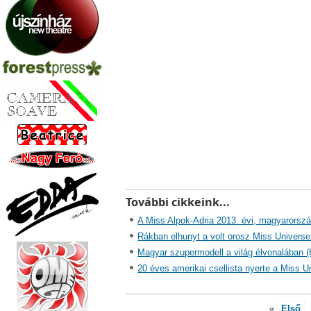
További cikkeink...
A Miss Alpok-Adria 2013. évi, magyarorszá
Rákban elhunyt a volt orosz Miss Universe
Magyar szupermodell a világ élvonalában (
20 éves amerikai csellista nyerte a Miss Un
«
Első