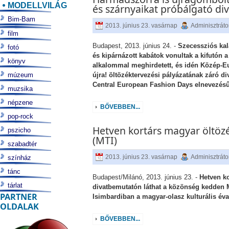
MODELLVILÁG
és szárnyaikat próbálgató di
Bim-Bam
2013. június 23. vasárnap
Adminisztráto
film
Budapest, 2013. június 24. -
Szecessziós kal
fotó
és kipárnázott kabátok vonultak a kifutón
könyv
alkalommal meghirdetett, és idén Közép-
múzeum
újra! öltözéktervezési pályázatának záró d
Central European Fashion Days elnevezésű
muzsika
népzene
BŐVEBBEN...
pop-rock
Hetven kortárs magyar öltöz
pszicho
(MTI)
szabadtér
2013. június 23. vasárnap
Adminisztráto
színház
tánc
Budapest/Milánó, 2013. június 23. -
Hetven k
tárlat
divatbemutatón láthat a közönség kedden 
PARTNER
Isimbardiban a magyar-olasz kulturális év
OLDALAK
BŐVEBBEN...