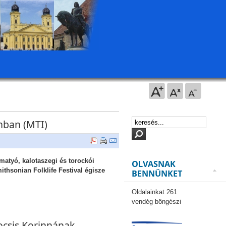
nban (MTI)
matyó, kalotaszegi és torockói
OLVASNAK
thsonian Folklife Festival égisze
BENNÜNKET
Oldalainkat 261
vendég böngészi
ocsis Korinnának