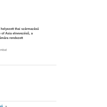
 helyezett thai származású
of Asia elnevezésű, a
ámára rendezett
zombat
só
»