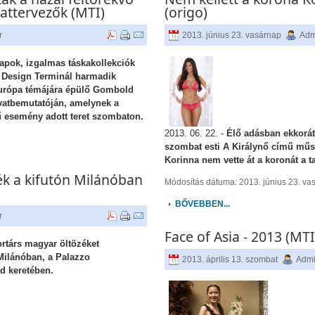
vattervezők (MTI)
(origo)
r
2013. június 23. vasárnap
Adm
apok, izgalmas táskakollekciók
 a Design Terminál harmadik
Európa témájára épülő Gombold
ivatbemutatóján, amelynek a
 esemény adott teret szombaton.
2013. 06. 22. -
Élő adásban ekkorát
szombat esti A Királynő című műso
Korinna nem vette át a koronát a t
ék a kifutón Milánóban
Módosítás dátuma: 2013. június 23. va
BŐVEBBEN...
r
Face of Asia - 2013 (MTI
ortárs magyar öltözéket
Milánóban, a Palazzo
2013. április 13. szombat
Admi
ad keretében.