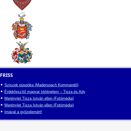
FRISS
Sziszek püspöke (Maderspach Kommandó)
Érdekfeszítő magyar történelem – Tisza és Ady
Merénylet Tisza István ellen (Fotómédia)
Merénylet Tisza István ellen (Fotómédia)
Imával a győzelemért!