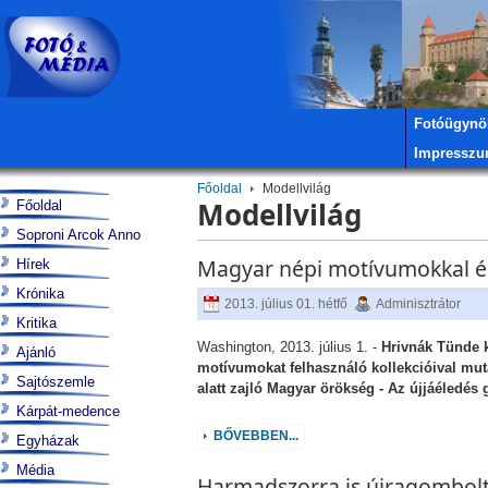
Fotóügynö
Impressz
Főoldal
Modellvilág
Modellvilág
Főoldal
Soproni Arcok Anno
Magyar népi motívumokkal ék
Hírek
Krónika
2013. július 01. hétfő
Adminisztrátor
Kritika
Washington, 2013. július 1. -
Hrivnák Tünde k
Ajánló
motívumokat felhasználó kollekcióival mut
Sajtószemle
alatt zajló Magyar örökség - Az újjáéledés
Kárpát-medence
BŐVEBBEN...
Egyházak
Média
Harmadszorra is újragombolta