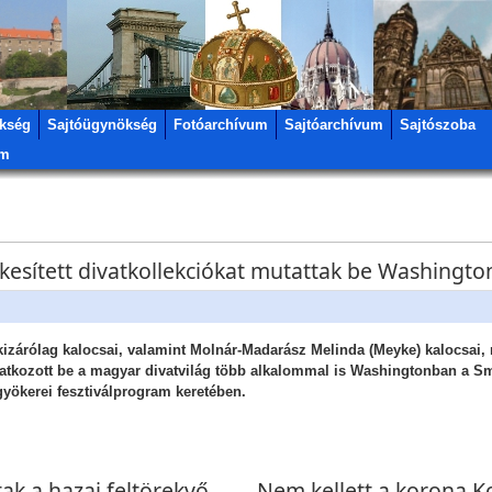
kség
Sajtóügynökség
Fotóarchívum
Sajtóarchívum
Sajtószoba
um
esített divatkollekciókat mutattak be Washingto
izárólag kalocsai, valamint Molnár-Madarász Melinda (Meyke) kalocsai, 
atkozott be a magyar divatvilág több alkalommal is Washingtonban a Smi
 gyökerei fesztiválprogram keretében.
k a hazai feltörekvő
Nem kellett a korona K