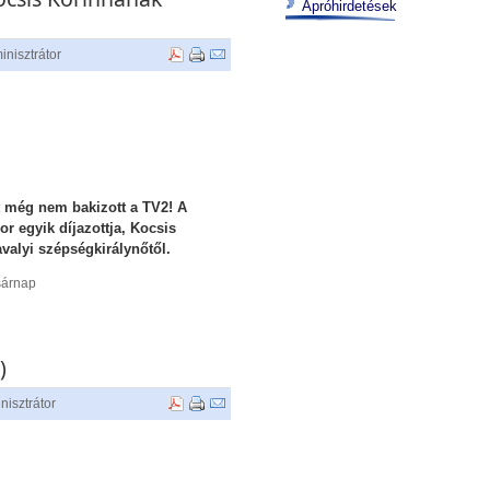
Apróhirdetések
inisztrátor
 még nem bakizott a TV2! A
r egyik díjazottja, Kocsis
avalyi szépségkirálynőtől.
sárnap
)
nisztrátor