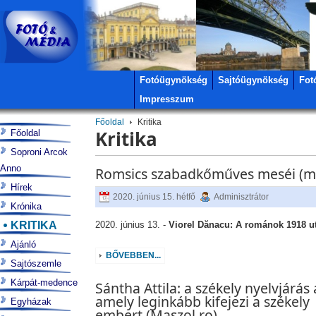
Fotóügynökség
Sajtóügynökség
Fot
Impresszum
Főoldal
Kritika
Kritika
Főoldal
Soproni Arcok
Anno
Romsics szabadkőműves meséi (m
Hírek
2020. június 15. hétfő
Adminisztrátor
Krónika
KRITIKA
2020. június 13. -
Viorel Dănacu: A románok 1918 ut
Ajánló
BŐVEBBEN...
Sajtószemle
Kárpát-medence
Sántha Attila: a székely nyelvjárás 
amely leginkább kifejezi a székely
Egyházak
embert (Maszol.ro)