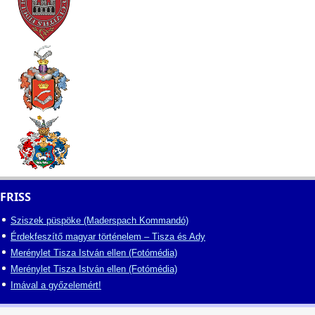
FRISS
Sziszek püspöke (Maderspach Kommandó)
Érdekfeszítő magyar történelem – Tisza és Ady
Merénylet Tisza István ellen (Fotómédia)
Merénylet Tisza István ellen (Fotómédia)
Imával a győzelemért!