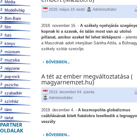
Média
2020. május 19. kedd
Adminisztrátor
Modellvilág
Bim-Bam
2018. november 16. -
A székely nyelvjárás szegénye
film
kopnak ki a szavak, és talán most van az utolsó
fotó
pillanat, amikor ezeket fel lehet térképezni
– jelente
a Maszolnak adott interjúban Sántha Attila, a Bühnag
könyv
székely szótár szerzője.
múzeum
muzsika
BŐVEBBEN...
népzene
A tét az ember megváltoztatása (
pop-rock
magyarnemzet.hu)
pszicho
2019. december 04. szerda
szabadtér
Adminisztrátor
színház
tánc
2019. december 4. -
A kozmopolita globalizmus
csábításának kitett fiatalokra leselkedik a legnagy
tárlat
veszély
PARTNER
OLDALAK
BŐVEBBEN...