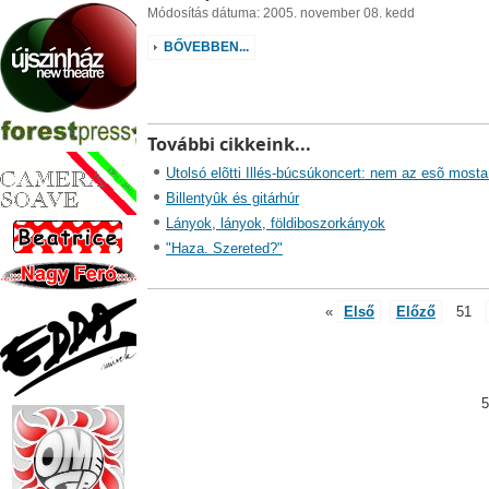
Módosítás dátuma: 2005. november 08. kedd
BŐVEBBEN...
További cikkeink...
Utolsó elõtti Illés-búcsúkoncert: nem az esõ mosta
Billentyûk és gitárhúr
Lányok, lányok, földiboszorkányok
"Haza. Szereted?"
«
Első
Előző
51
5