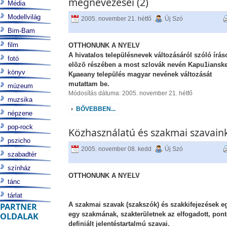
megnevezései (2)
Média
Modellvilág
2005. november 21. hétfő
Új Szó
Bim-Bam
film
OTTHONUNK A NYELV
A hivatalos településnevek változásáról szóló írá
fotó
elõzõ részében a most szlovák nevén Kapu1iansk
könyv
Kµaeany település magyar nevének változását
mutattam be.
múzeum
Módosítás dátuma: 2005. november 21. hétfő
muzsika
BŐVEBBEN...
népzene
pop-rock
Közhasználatú és szakmai szavain
pszicho
2005. november 08. kedd
Új Szó
szabadtér
színház
OTTHONUNK A NYELV
tánc
tárlat
A szakmai szavak (szakszók) és szakkifejezések e
PARTNER
egy szakmának, szakterületnek az elfogadott, pon
OLDALAK
definiált jelentéstartalmú szavai.