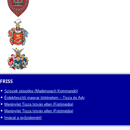
FRISS
Sziszek püspöke (Maderspach Kommandó)
Érdekfeszítő magyar történelem – Tisza és Ady
Merénylet Tisza István ellen (Fotómédia)
Merénylet Tisza István ellen (Fotómédia)
Imával a győzelemért!