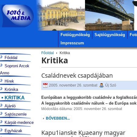
Fotóügynökség
Sajtóügynökség
Fot
Impresszum
Főoldal
Kritika
Kritika
Főoldal
Soproni Arcok
Anno
Családnevek csapdájában
Hírek
2005. november 26. szombat
Új Szó
Krónika
KRITIKA
Európában a leggyakoribb családnév a foglalkozá
A leggyakoribb családnév nálunk – de Európa sok 
Ajánló
Módosítás dátuma: 2005. november 26. szombat
Sajtószemle
BŐVEBBEN...
Kárpát-medence
Egyházak
Kapu1ianske Kµaeany magyar