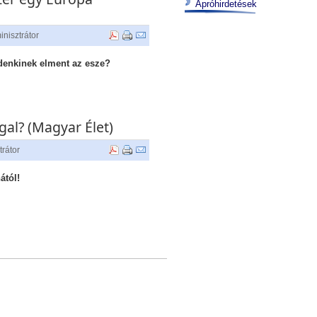
Apróhirdetések
nisztrátor
enkinek elment az esze?
al? (Magyar Élet)
trátor
ától!