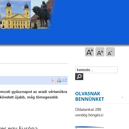
mzeti gyásznapot az aradi vértanúkra
OLVASNAK
lkövetett újabb, még tömegesebb
BENNÜNKET
Oldalainkat 289
vendég böngészi
zer egy Európa