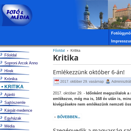
Fotóügynö
Impressz
Főoldal
Kritika
Kritika
Főoldal
Soproni Arcok Anno
Emlékezzünk október 6-án!
Hírek
Krónika
2017. október 29. vasárnap
Adminisztrá
KRITIKA
2017. október 29. -
Időnként megszólalok a m
Ajánló
emlékezve, még ma is, 168 év után is, mi
Sajtószemle
kivégzésekre nem emlékezünk nemzeti öss
Kárpát-medence
BŐVEBBEN...
Egyházak
Média
Szegényedik a magyarság sz