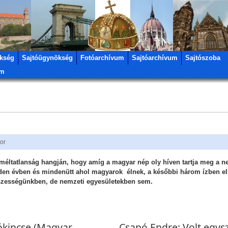
kség
Sajtóügynökség
Fotóarchívum
Sajtóarchívum
Sajtószoba
um
tor
éltatlanság hangján, hogy amíg a magyar nép oly híven tartja meg a ne
nden évben és mindenütt ahol magyarok élnek, a későbbi három ízben e
zességünkben, de nemzeti egyesületekben sem.
ókincse (Magyar
Csapó Endre: Volt egys