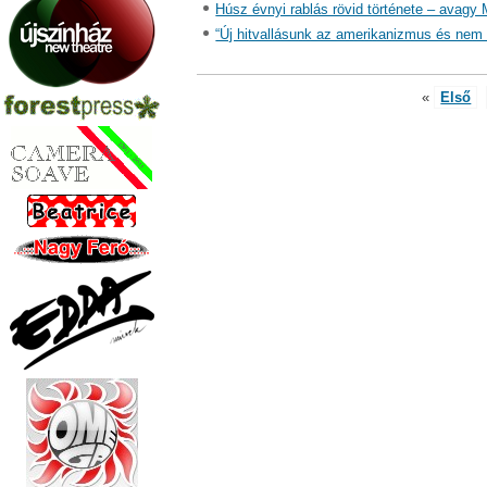
Húsz évnyi rablás rövid története – avagy
“Új hitvallásunk az amerikanizmus és nem 
«
Első