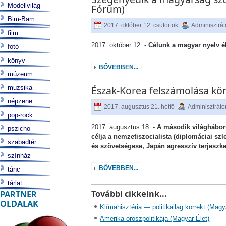
Modellvilág
Fórum)
Bim-Bam
2017. október 12. csütörtök
Adminisztrát
film
2017. október 12. -
Célunk a magyar nyelv 
fotó
könyv
BŐVEBBEN...
múzeum
muzsika
Észak-Korea felszámolása k
népzene
2017. augusztus 21. hétfő
Adminisztráto
pop-rock
2017. augusztus 18. -
A második világhábor
pszicho
célja a nemzetiszocialista (diplomáciai sz
szabadtér
és szövetségese, Japán agresszív terjeszk
színház
BŐVEBBEN...
tánc
tárlat
További cikkeink...
PARTNER
OLDALAK
Klímahisztéria — politikailag korrekt (Magy
Amerika oroszpolitikája (Magyar Élet)