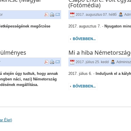
(Fotómédia)
or
2017. augusztus 07. hétfő
Admi
életképességének megőrzése
2017. augusztus 7. -
Nyugaton mind
BŐVEBBEN...
örülményes
Mi a hiba Németországg
r
2017. július 25. kedd
Adminisz
ú elején úgy tudtuk, hogy annak
2017. július 6. -
Induljunk el a kályh
lengben náci, nazi) Németország
edésének megállítása.
BŐVEBBEN...
ar Élet)