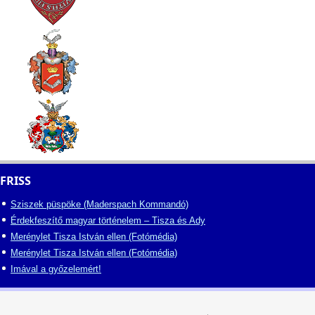
FRISS
Sziszek püspöke (Maderspach Kommandó)
Érdekfeszítő magyar történelem – Tisza és Ady
Merénylet Tisza István ellen (Fotómédia)
Merénylet Tisza István ellen (Fotómédia)
Imával a győzelemért!