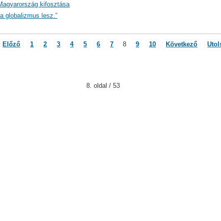
 Magyarország kifosztása
a globalizmus lesz.”
Előző
1
2
3
4
5
6
7
8
9
10
Következő
Utol
8. oldal / 53