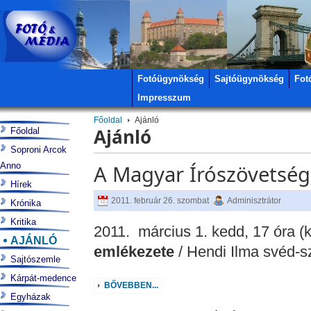
Fotóügynökség
Sajtóügynökség
Fot
Impresszum
Főoldal
Ajánló
Ajánló
Főoldal
Soproni Arcok
Anno
A Magyar Írószövetség
Hírek
2011. február 26. szombat
Adminisztrátor
Krónika
Kritika
2011. március 1. kedd, 17 óra (k
AJÁNLÓ
emlékezete
/ Hendi Ilma svéd-sz
Sajtószemle
Kárpát-medence
BŐVEBBEN...
Egyházak