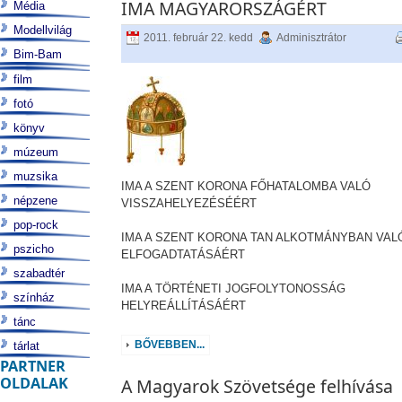
IMA MAGYARORSZÁGÉRT
Média
Modellvilág
2011. február 22. kedd
Adminisztrátor
Bim-Bam
film
fotó
könyv
múzeum
muzsika
IMA A SZENT KORONA FŐHATALOMBA VALÓ
népzene
VISSZAHELYEZÉSÉÉRT
pop-rock
IMA A SZENT KORONA TAN ALKOTMÁNYBAN VAL
pszicho
ELFOGADTATÁSÁÉRT
szabadtér
IMA A TÖRTÉNETI JOGFOLYTONOSSÁG
színház
HELYREÁLLÍTÁSÁÉRT
tánc
BŐVEBBEN...
tárlat
PARTNER
OLDALAK
A Magyarok Szövetsége felhívása