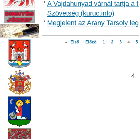
A Vajdahunyad várnál tartja a 
Szövetség (kuruc.info)
Megjelent az Arany Tarsoly le
«
Első
Előző
1
2
3
4
5
4.