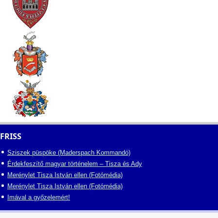
FRISS
Sziszek püspöke (Maderspach Kommandó)
Érdekfeszítő magyar történelem – Tisza és Ady
Merénylet Tisza István ellen (Fotómédia)
Merénylet Tisza István ellen (Fotómédia)
Imával a győzelemért!