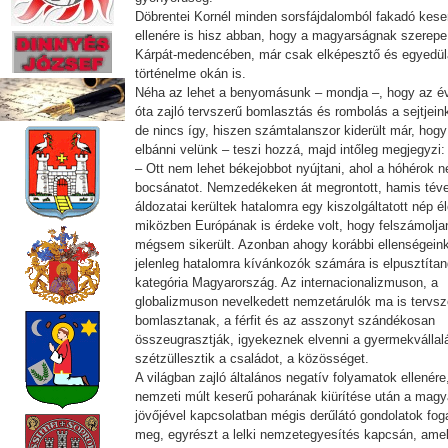
Döbrentei Kornél minden sorsfájdalomból fakadó kes
ellenére is hisz abban, hogy a magyarságnak szerepe
Kárpát-medencében, már csak elképesztő és egyedül
történelme okán is.
Néha az lehet a benyomásunk – mondja –, hogy az 
óta zajló tervszerű bomlasztás és rombolás a sejtjeink
de nincs így, hiszen számtalanszor kiderült már, hog
elbánni velünk – teszi hozzá, majd intőleg megjegyzi:
– Ott nem lehet békejobbot nyújtani, ahol a hóhérok 
bocsánatot. Nemzedékeken át megrontott, hamis té
áldozatai kerültek hatalomra egy kiszolgáltatott nép él
miközben Európának is érdeke volt, hogy felszámolja
mégsem sikerült. Azonban ahogy korábbi ellenségeink
jelenleg hatalomra kívánkozók számára is elpusztíta
kategória Magyarország. Az internacionalizmuson, a
globalizmuson nevelkedett nemzetárulók ma is tervs
bomlasztanak, a férfit és az asszonyt szándékosan
összeugrasztják, igyekeznek elvenni a gyermekvállalá
szétzüllesztik a családot, a közösséget.
A világban zajló általános negatív folyamatok ellenére
nemzeti múlt keserű poharának kiürítése után a mag
jövőjével kapcsolatban mégis derűlátó gondolatok fo
meg, egyrészt a lelki nemzetegyesítés kapcsán, amel