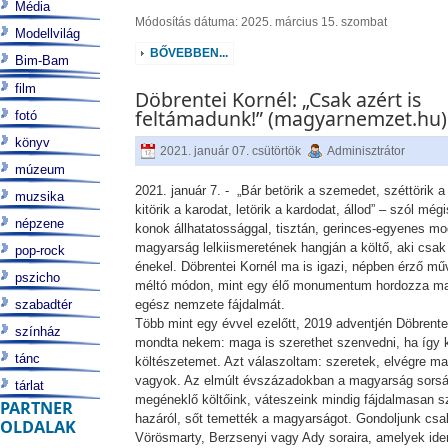
Média
Módosítás dátuma: 2025. március 15. szombat
Modellvilág
BŐVEBBEN...
Bim-Bam
film
Döbrentei Kornél: „Csak azért is
feltámadunk!” (magyarnemzet.hu)
fotó
könyv
2021. január 07. csütörtök
Adminisztrátor
múzeum
2021. január 7. - „Bár betörik a szemedet, széttörik a
muzsika
kitörik a karodat, letörik a kardodat, állod” – szól mé
népzene
konok állhatatossággal, tisztán, gerinces-egyenes mo
magyarság lelkiismeretének hangján a költő, aki csak 
pop-rock
énekel. Döbrentei Kornél ma is igazi, népben érző m
pszicho
méltó módon, mint egy élő monumentum hordozza m
szabadtér
egész nemzete fájdalmát.
Több mint egy évvel ezelőtt, 2019 adventjén Döbrente
színház
mondta nekem: maga is szerethet szenvedni, ha így k
tánc
költészetemet. Azt válaszoltam: szeretek, elvégre m
vagyok. Az elmúlt évszázadokban a magyarság sorsát
tárlat
megéneklő költőink, váteszeink mindig fájdalmasan s
PARTNER
hazáról, sőt temették a magyarságot. Gondoljunk csa
OLDALAK
Vörösmarty, Berzsenyi vagy Ady soraira, amelyek ide