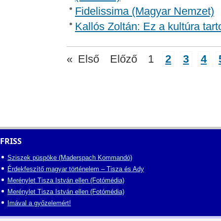
Fidelissima (Magyar Nemzet)
Kallós Zoltán: Ez a kultúra ta
«
Első
Előző
1
2
3
4
FRISS
Sziszek püspöke (Maderspach Kommandó)
Érdekfeszítő magyar történelem – Tisza és Ady
Merénylet Tisza István ellen (Fotómédia)
Merénylet Tisza István ellen (Fotómédia)
Imával a győzelemért!