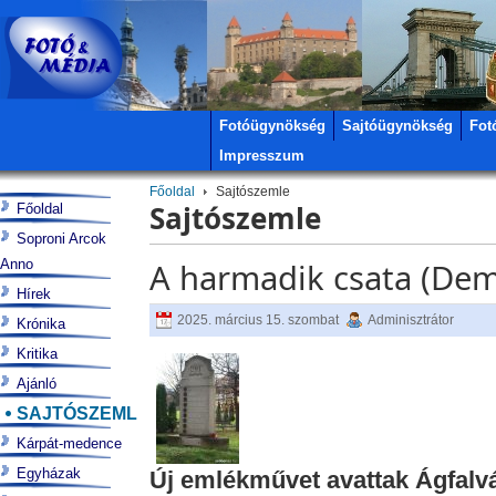
Fotóügynökség
Sajtóügynökség
Fot
Impresszum
Főoldal
Sajtószemle
Sajtószemle
Főoldal
Soproni Arcok
Anno
A harmadik csata (Dem
Hírek
2025. március 15. szombat
Adminisztrátor
Krónika
Kritika
Ajánló
SAJTÓSZEMLE
Kárpát-medence
Egyházak
Új emlékművet avattak Ágfalv