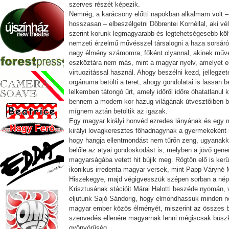
szerves részét képezik.
Nemrég, a karácsony előtti napokban alkalmam volt – 
hosszasan – elbeszélgetni Döbrentei Kornéllal, aki 
szerint korunk legmagyarabb és legtehetségesebb köl
nemzeti érzelmű művésszel társalogni a haza sorsáró
nagy élmény számomra, főként olyannal, akinek műv
eszköztára nem más, mint a magyar nyelv, amelyet e
virtuozitással használ. Ahogy beszélni kezd, jellegzet
orgánuma betölti a teret, ahogy gondolatai is lassan be
lelkemben tátongó űrt, amely időről időre óhatatlanul k
bennem a modern kor hazug világának útvesztőiben b
mígnem aztán betöltik az igazak.
Egy magyar királyi honvéd ezredes lányának és egy 
királyi lovagkeresztes főhadnagynak a gyermekeként
hogy hangja ellentmondást nem tűrőn zeng, ugyanakk
belőle az atyai gondoskodást is, melyben a jövő gene
magyarságába vetett hit bújik meg. Rögtön elő is ker
ikonikus irredenta magyar versek, mint Papp-Váryné
Hiszekegye, majd végigvesszük szépen sorban a né
Krisztusának stációit Márai Halotti beszéde nyomán, 
eljutunk Sajó Sándorig, hogy elmondhassuk minden n
magyar ember közös élményét, miszerint az összes 
szenvedés ellenére magyarnak lenni mégiscsak büsz
gyönyörűség.