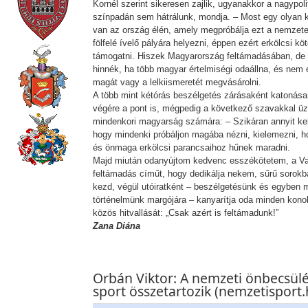
Kornél szerint sikeresen zajlik, ugyanakkor a nagypoli
színpadán sem hátrálunk, mondja. – Most egy olyan
van az ország élén, amely megpróbálja ezt a nemzetet
fölfelé ívelő pályára helyezni, éppen ezért erkölcsi k
támogatni. Hiszek Magyarország feltámadásában, de
hinnék, ha több magyar értelmiségi odaállna, és nem
magát vagy a lelkiismeretét megvásárolni.
A több mint kétórás beszélgetés zárásaként katonása
végére a pont is, mégpedig a következő szavakkal üz
mindenkori magyarság számára: – Szikáran annyit ke
hogy mindenki próbáljon magába nézni, kielemezni, ho
és önmaga erkölcsi parancsaihoz hűnek maradni.
Majd miután odanyújtom kedvenc esszékötetem, a V
feltámadás címűt, hogy dedikálja nekem, sűrű sorokba
kezd, végül utóiratként – beszélgetésünk és egyben 
történelmünk margójára – kanyarítja oda minden kon
közös hitvallását: „Csak azért is feltámadunk!”
Zana Diána
Orbán Viktor: A nemzeti önbecsülé
sport összetartozik (nemzetisport.