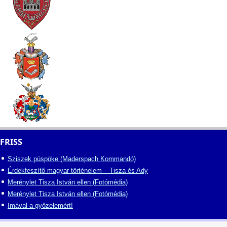
FRISS
Sziszek püspöke (Maderspach Kommandó)
Érdekfeszítő magyar történelem – Tisza és Ady
Merénylet Tisza István ellen (Fotómédia)
Merénylet Tisza István ellen (Fotómédia)
Imával a győzelemért!