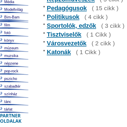
Média
Pedagógusok
( 15 cikk )
Modellvilág
Politikusok
( 4 cikk )
Bim-Bam
Sportolók, edzők
( 3 cikk )
film
fotó
Tisztviselők
( 1 Cikk )
könyv
Városvezetők
( 2 cikk )
múzeum
Katonák
( 1 Cikk )
muzsika
népzene
pop-rock
pszicho
szabadtér
színház
tánc
tárlat
PARTNER
OLDALAK