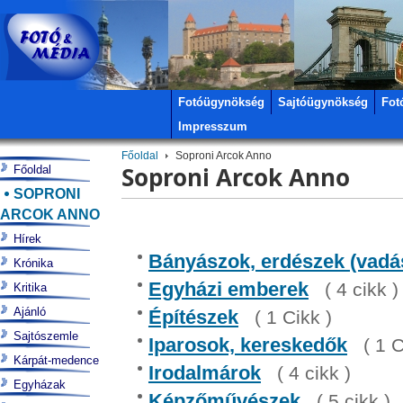
Fotóügynökség
Sajtóügynökség
Fot
Impresszum
Főoldal
Soproni Arcok Anno
Soproni Arcok Anno
Főoldal
SOPRONI
ARCOK ANNO
Hírek
Bányászok, erdészek (vadás
Krónika
Egyházi emberek
( 4 cikk )
Kritika
Ajánló
Építészek
( 1 Cikk )
Sajtószemle
Iparosok, kereskedők
( 1 C
Kárpát-medence
Irodalmárok
( 4 cikk )
Egyházak
Képzőművészek
( 5 cikk )