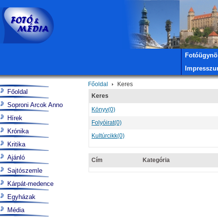
Fotóügynö
Impressz
Főoldal
Keres
Főoldal
Keres
Soproni Arcok Anno
Könyv
(0)
Hírek
Folyóirat
(0)
Krónika
Kultúrcikk
(0)
Kritika
Ajánló
Cím
Kategória
Sajtószemle
Kárpát-medence
Egyházak
Média