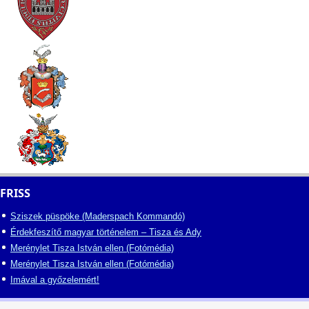
FRISS
Sziszek püspöke (Maderspach Kommandó)
Érdekfeszítő magyar történelem – Tisza és Ady
Merénylet Tisza István ellen (Fotómédia)
Merénylet Tisza István ellen (Fotómédia)
Imával a győzelemért!