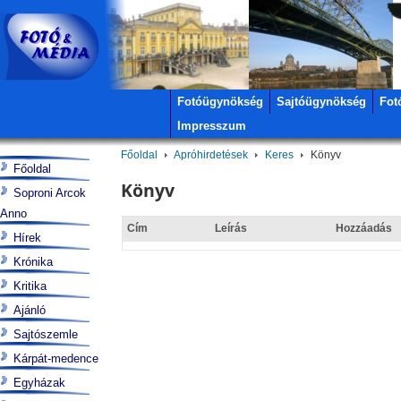
Fotóügynökség
Sajtóügynökség
Fot
Impresszum
Főoldal
Apróhirdetések
Keres
Könyv
Főoldal
Könyv
Soproni Arcok
Anno
Cím
Leírás
Hozzáadás
Hírek
Krónika
Kritika
Ajánló
Sajtószemle
Kárpát-medence
Egyházak