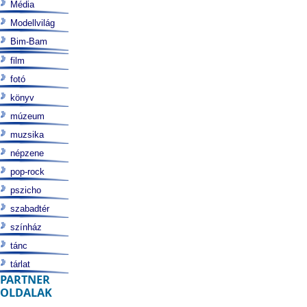
Média
Modellvilág
Bim-Bam
film
fotó
könyv
múzeum
muzsika
népzene
pop-rock
pszicho
szabadtér
színház
tánc
tárlat
PARTNER
OLDALAK