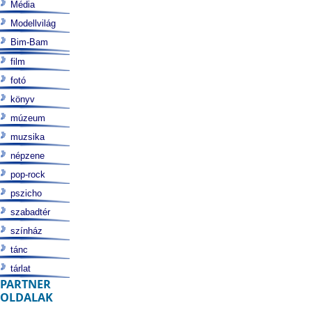
Média
Modellvilág
Bim-Bam
film
fotó
könyv
múzeum
muzsika
népzene
pop-rock
pszicho
szabadtér
színház
tánc
tárlat
PARTNER
OLDALAK