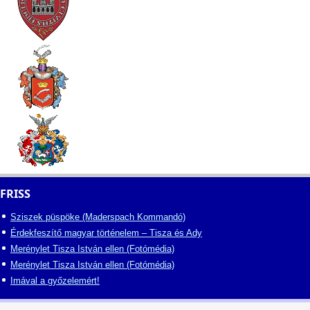
FRISS
Sziszek püspöke (Maderspach Kommandó)
Érdekfeszítő magyar történelem – Tisza és Ady
Merénylet Tisza István ellen (Fotómédia)
Merénylet Tisza István ellen (Fotómédia)
Imával a győzelemért!