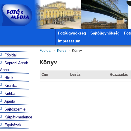
Fotóügynökség
Sajtóügynökség
Fot
Impresszum
Főoldal
Keres
Könyv
Főoldal
Könyv
Soproni Arcok
Anno
Cím
Leírás
Hozzáadás
Hírek
Krónika
Kritika
Ajánló
Sajtószemle
Kárpát-medence
Egyházak