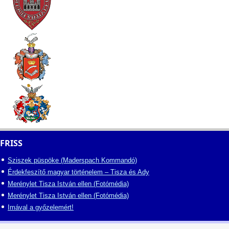
FRISS
Sziszek püspöke (Maderspach Kommandó)
Érdekfeszítő magyar történelem – Tisza és Ady
Merénylet Tisza István ellen (Fotómédia)
Merénylet Tisza István ellen (Fotómédia)
Imával a győzelemért!