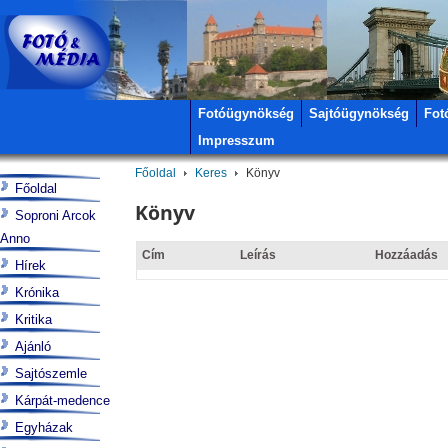
Fotóügynökség
Sajtóügynökség
Fot
Impresszum
Főoldal
Keres
Könyv
Főoldal
Könyv
Soproni Arcok
Anno
Cím
Leírás
Hozzáadás
Hírek
Krónika
Kritika
Ajánló
Sajtószemle
Kárpát-medence
Egyházak