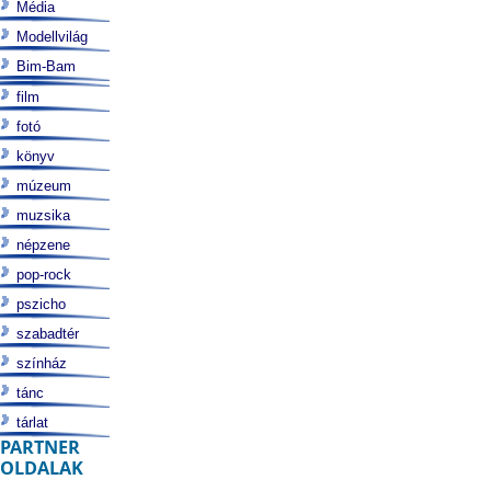
Média
Modellvilág
Bim-Bam
film
fotó
könyv
múzeum
muzsika
népzene
pop-rock
pszicho
szabadtér
színház
tánc
tárlat
PARTNER
OLDALAK