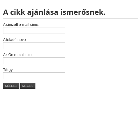
A cikk ajánlása ismerősnek.
A címzett e-mail címe:
A feladó neve:
Az Ön e-mail címe:
Tárgy:
KÜLDÉS
MÉGSE