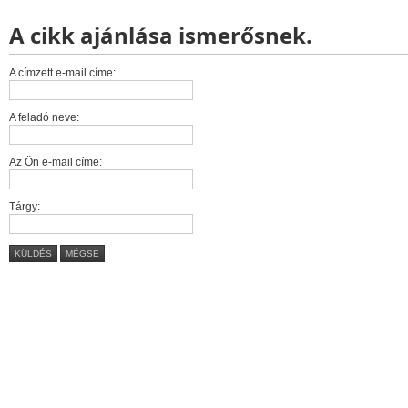
A cikk ajánlása ismerősnek.
A címzett e-mail címe:
A feladó neve:
Az Ön e-mail címe:
Tárgy:
KÜLDÉS
MÉGSE