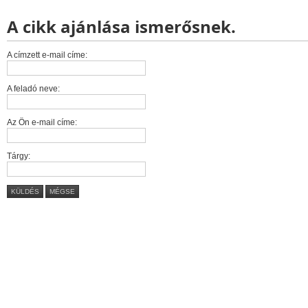
A cikk ajánlása ismerősnek.
A címzett e-mail címe:
A feladó neve:
Az Ön e-mail címe:
Tárgy:
KÜLDÉS
MÉGSE