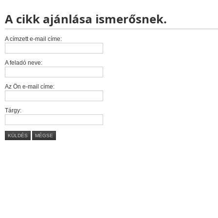
A cikk ajánlása ismerősnek.
A címzett e-mail címe:
A feladó neve:
Az Ön e-mail címe:
Tárgy:
KÜLDÉS
MÉGSE