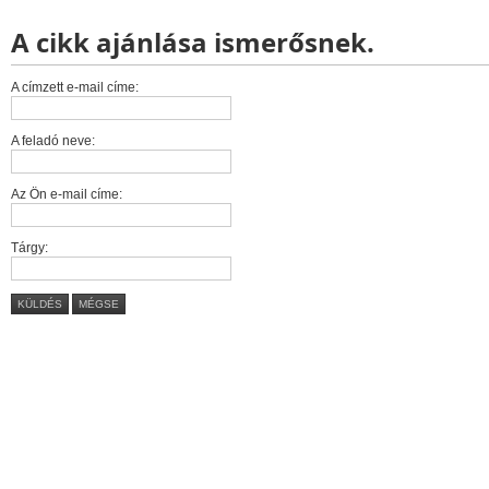
A cikk ajánlása ismerősnek.
A címzett e-mail címe:
A feladó neve:
Az Ön e-mail címe:
Tárgy:
KÜLDÉS
MÉGSE