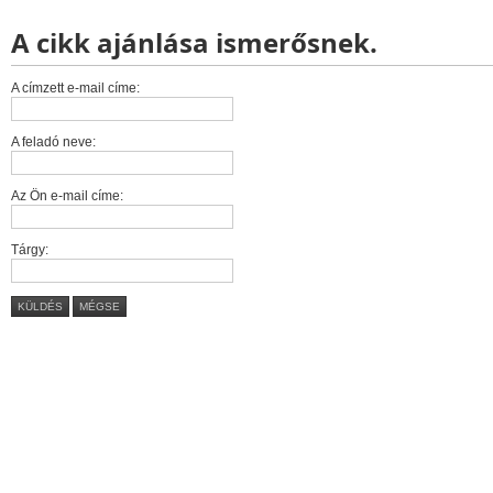
A cikk ajánlása ismerősnek.
A címzett e-mail címe:
A feladó neve:
Az Ön e-mail címe:
Tárgy:
KÜLDÉS
MÉGSE