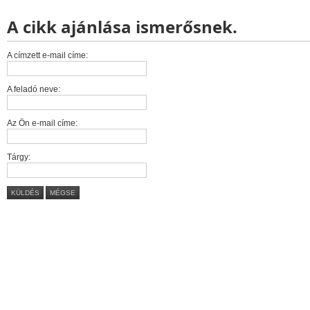
A cikk ajánlása ismerősnek.
A címzett e-mail címe:
A feladó neve:
Az Ön e-mail címe:
Tárgy:
KÜLDÉS
MÉGSE