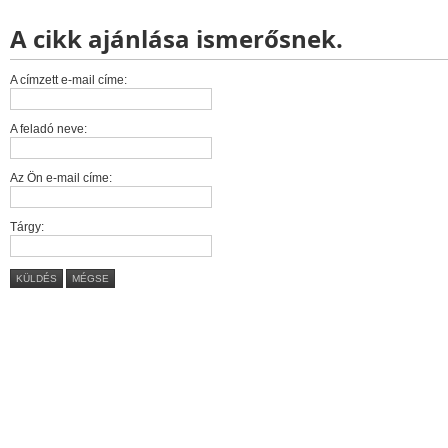
A cikk ajánlása ismerősnek.
A címzett e-mail címe:
A feladó neve:
Az Ön e-mail címe:
Tárgy:
KÜLDÉS
MÉGSE